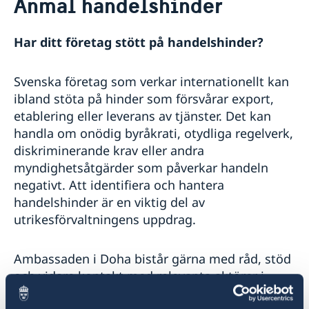
Anmäl handelshinder
Om oss
Ambassadens Personal
Så stöttar vi svenska företag
Har ditt företag stött på handelshinder?
Vi är en resurs för svenska företag
Team Sweden
Svenska företag som verkar internationellt kan
Så kan du få stöd
ibland stöta på hinder som försvårar export,
Svenska företag i
Anmäl handelshinder
etablering eller leverans av tjänster. Det kan
Lediga tjänster
handla om onödig byråkrati, otydliga regelverk,
diskriminerande krav eller andra
Aktuellt
myndighetsåtgärder som påverkar handeln
Nyheter
Handel och Investeringar
negativt. Att identifiera och hantera
handelshinder är en viktig del av
utrikesförvaltningens uppdrag.
Ambassaden i Doha bistår gärna med råd, stöd
och vidare kontakt med relevanta aktörer i
Sverige eller internationellt.