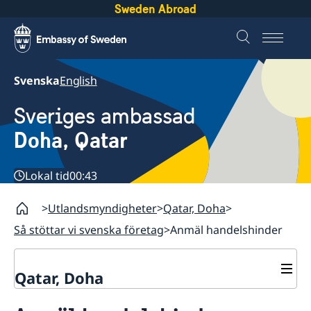
Sweden Abroad
Svenska
English
Sveriges ambassad
Doha, Qatar
Lokal tid
00:43
Utlandsmyndigheter
Qatar, Doha
Så stöttar vi svenska företag
Anmäl handelshinder
Qatar, Doha
Kontakt