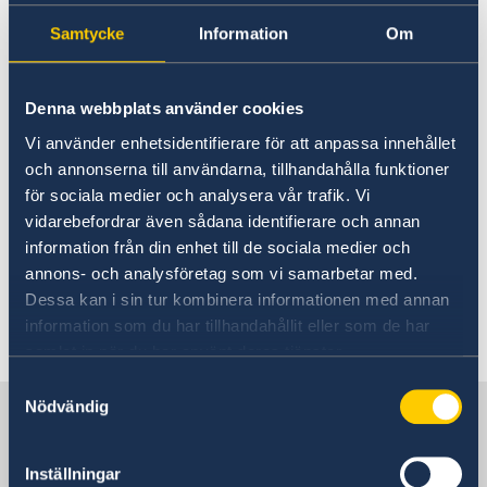
Om ditt företag har upplevt ett handelshinder i
Samtycke
Information
Om
Qatar är du välkommen att höra av dig till oss.
Skicka gärna ett mejl med följande uppgifter:
Denna webbplats använder cookies
Datum
Vi använder enhetsidentifierare för att anpassa innehållet
Namn/företag
och annonserna till användarna, tillhandahålla funktioner
för sociala medier och analysera vår trafik. Vi
Bransch
vidarebefordrar även sådana identifierare och annan
Kort beskrivning av problemet
information från din enhet till de sociala medier och
annons- och analysföretag som vi samarbetar med.
Kontaktuppgifter hittar du i sidfoten.
Dessa kan i sin tur kombinera informationen med annan
information som du har tillhandahållit eller som de har
Senast uppdaterad 18 dec. 2025, 12.01
samlat in när du har använt deras tjänster.
Samtyckesval
Nödvändig
Sverige i Qatar, Doha
Inställningar