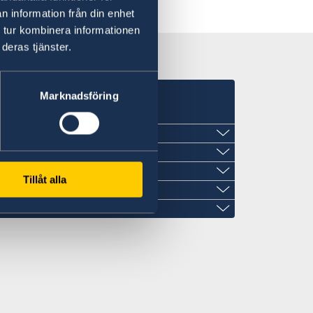
n information från din enhet
 tur kombinera informationen
deras tjänster.
Marknadsföring
na
Tillåt alla
25 636
fariapaulino.pt
pt
 Sequeira, 8
ralawyers.com
, 711 , våning 1