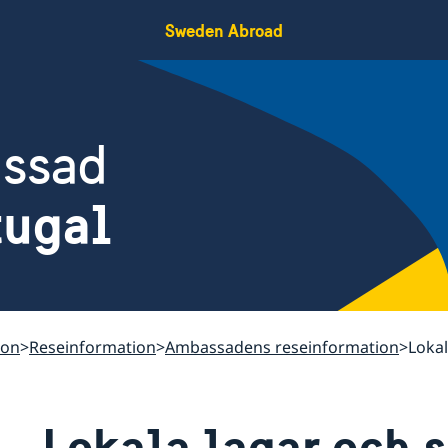
Sweden Abroad
assad
tugal
bon
Reseinformation
Ambassadens reseinformation
Lokal
Lokala lagar och 