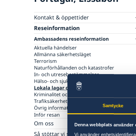
Kontakt & öppettider
Sverige i Portugal
Reseinformation
Portugal i Sverige
Ambassadens reseinformation
Aktuella händelser
Allmänna säkerhetsläget
Terrorism
Naturförhållanden och katastrofer
In- och utresebestämmelser
Hälso- och sjukvård
Lokala lagar och sedvänjor
Kriminalitet och personlig säkerhet
Trafiksäkerhet
Samtycke
Övrig information
Inför resan
Om oss
Denna webbplats använder 
Ambassadens personal
Så stöttar vi svenska företag
Vi använder enhetsidentifierar