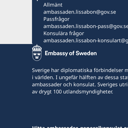
Allmänt
ambassaden.lissabon@gov.se
Passfrågor
ambassaden.lissabon-pass@gov.s
Konsulära frågor
ambassaden.lissabon-konsulart@g
Sverige har diplomatiska förbindelser me
i världen. I ungefär hälften av dessa sta
ambassader och konsulat. Sveriges utr
av drygt 100 utlandsmyndigheter.
Hitta ambassader, generalkonsulat o