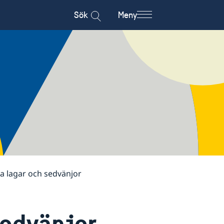
Sök
Meny
a lagar och sedvänjor
sedvänjor