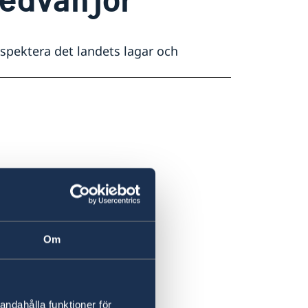
respektera det landets lagar och
Om
andahålla funktioner för