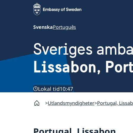
Svenska
Português
Sveriges amb
Lissabon, Por
Lokal tid
10:47
Utlandsmyndigheter
Portugal, Lissa
Portugal, Lissabon