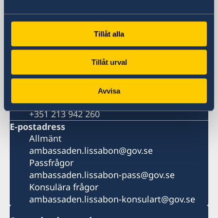
Besöksadress
Rua Miguel Lupi 12-2°-Dto
1249-077 Lissabon
Tillåt alla
Postadress
Embaixada da Suécia
Tillåt urval
Rua Miguel Lupi 12-2°-Dto
1249-077 Lissabon
Portugal
Avvisa
Telefonnummer
+351 213 942 260
E-postadress
Allmänt
ambassaden.lissabon@gov.se
Passfrågor
ambassaden.lissabon-pass@gov.se
Konsulära frågor
ambassaden.lissabon-konsulart@gov.se