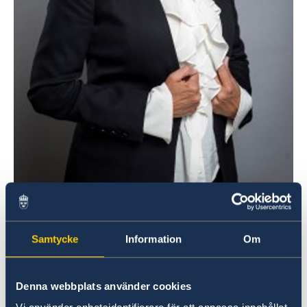
Samtycke
Information
Om
Elisabeth Eklund
Ambassadör
Myndighetschef
Denna webbplats använder cookies