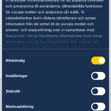
Vi använder enhetsidentifierare för att anpassa innehållet
Förste ambassadsekreterare
och annonserna till användarna, tillhandahålla funktioner
Biträdande myndighetschef
för sociala medier och analysera vår trafik. Vi
Främjande, ekonomiska- och politiska frågor
vidarebefordrar även sådana identifierare och annan
information från din enhet till de sociala medier och
Ambassadråd
annons- och analysföretag som vi samarbetar med.
Kanslichef/ Konsulär chef
Dessa kan i sin tur kombinera informationen med annan
Administration och konsulära frågor
information som du har tillhandahållit eller som de har
samlat in när du har använt deras tjänster.
Samtyckesval
Nödvändig
Senast uppdaterad 27 nov. 2024, 11.21
Inställningar
Sverige i Portugal
Statistik
Sveriges ambassad
Marknadsföring