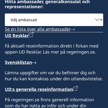
Öppettider:
8800-360 Tavira
Hitta ambassader, generalkonsulat och
provisoriska pass och att lämna ut ordinarie
Konsulatet håller stängt mellan den 20 juli - 3
Tidsbokning krävs för samtliga ärenden.
representationer:
Öppettider:
resehandlingar.
Konsulat med bemyndigande att utfärda
augusti 2026 p.g.a semester. Vid brådskande
Tidsbokning krävs för samtliga ärenden som
Välj
provisoriska pass och att lämna ut ordinarie
Honorärkonsul
ärenden under denna tid, kontakta
medför besök på konsulatet.
Öppettider:
ambassad
resehandlingar.
ambassaden i Lissabon.
Telefontid vardagar kl. 10.00 - 12.00.
Tidsbokning krävs för samtliga ärenden.
Nuno Bettencourt Raposo
Se en lista över alla ambassader
måndag - fredag kl. 10.00 - 12.00
Honorärkonsul
Öppettider: Tidsbokning krävs för ansökan om
UD Resklar
Honorärkonsul
provisoriskt pass.
Honorärkonsul
Nuno Faria Paulino
Få aktuell reseinformation direkt i fickan med
Tomás Jervell
Måndag kl. 14.30 - 16.30
appen UD Resklar. Läs mer på regeringen.se.
Tisdag kl. 10.00 - 12.00
Carlos Veiga
Sekreterare
Onsdag kl. 14.30 - 16.30
Svensklistan
Torsdag kl. 10.00 - 12.00
Lia Spingola
Fredag kl. 10.00 - 12.00
Lämna uppgifter om var du befinner dig och
hur du kan kontaktas under din utlandsvistelse.
Honorärkonsul
UD:s generella reseinformation
Rui Horta
På regeringen.se finns generell information
Konsulär assistent
som du har nytta av inför och under din