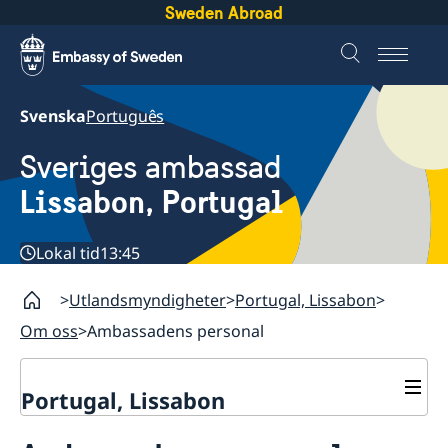
Sweden Abroad
Svenska
Português
Sveriges ambassad
Lissabon, Portugal
Lokal tid
13:45
Utlandsmyndigheter
Portugal, Lissabon
Om oss
Ambassadens personal
Portugal, Lissabon
Kontakt & öppettider