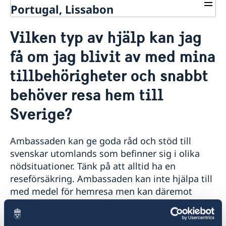
Portugal, Lissabon
Kontakt & öppettider
Vilken typ av hjälp kan jag
Sverige i Portugal
Reseinformation
få om jag blivit av med mina
Portugal i Sverige
Om oss
Ambassadens reseinformation
tillbehörigheter och snabbt
Aktuella händelser
Inför resan
Ambassadens personal
Så stöttar vi svenska företag
Allmänna säkerhetsläget
Dataskyddspolicy (GDPR)
behöver resa hem till
Vi är en resurs för svenska företag
Aktuellt
Terrorism
Team Sweden
Naturförhållanden och katastrofer
Sverige?
Nyheter
Så kan du få stöd
In- och utresebestämmelser
Svenska företag i Portugal
Regeringens prioriteringar i utrikesdeklarationen
Lediga tjänster
Hälso- och sjukvård
Anmäl handelshinder
2025
Ambassaden kan ge goda råd och stöd till
Lokala lagar och sedvänjor
Angående strömavbrottet 28 april
svenskar utomlands som befinner sig i olika
Kriminalitet och personlig säkerhet
Orkanen Gabrielle på väg mot Azorerna
Trafiksäkerhet
nödsituationer. Tänk på att alltid ha en
Ambassaden stängd fredagen 1/5
Övrig information
reseförsäkring. Ambassaden kan inte hjälpa till
Ambassaden stängd onsdagen 10/6
med medel för hemresa men kan däremot
Ambassaden stängd fredag 19/6
hjälpa dig med en förmedling av bankuttag. Vill
Höga temperaturer och hög brandrisk i Portugal
du veta mer om konsulär service till svenskar