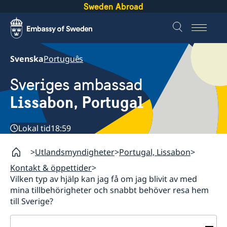
Sweden Abroad
Svenska
Português
Sveriges ambassad
Lissabon, Portugal
Lokal tid
18:59
Utlandsmyndigheter
Portugal, Lissabon
Kontakt & öppettider
Vilken typ av hjälp kan jag få om jag blivit av med
mina tillbehörigheter och snabbt behöver resa hem
till Sverige?