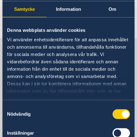
utomlands finns det information på
regeringens
hemsida
.
Samtycke
Information
Om
Senast uppdaterad 28 mars 2023, 14.37
Denna webbplats använder cookies
Vi använder enhetsidentifierare för att anpassa innehållet
Sverige i Portugal
och annonserna till användarna, tillhandahålla funktioner
för sociala medier och analysera vår trafik. Vi
vidarebefordrar även sådana identifierare och annan
Sveriges ambassad
information från din enhet till de sociala medier och
annons- och analysföretag som vi samarbetar med.
Besöksadress
Dessa kan i sin tur kombinera informationen med annan
Rua Miguel Lupi 12-2°-Dto
information som du har tillhandahållit eller som de har
1249-077 Lissabon
samlat in när du har använt deras tjänster.
Postadress
Samtyckesval
Embaixada da Suécia
Nödvändig
Rua Miguel Lupi 12-2°-Dto
1249-077 Lissabon
Inställningar
Portugal