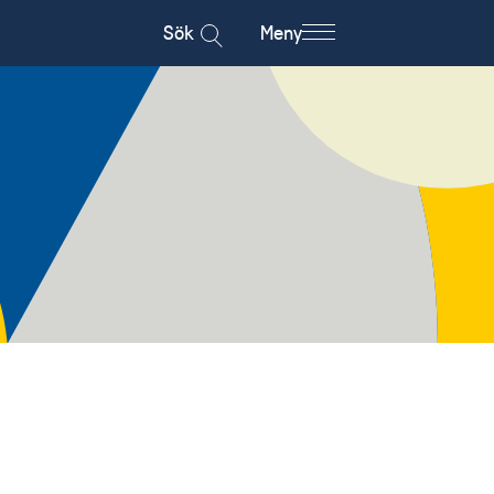
Sök
Meny