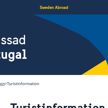
Sweden Abroad
assad
tugal
bon
Turistinformation
Turistinformation