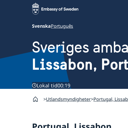
Svenska
Português
Sveriges amb
Lissabon, Por
Lokal tid
00:19
Utlandsmyndigheter
Portugal, Lissa
Portugal, Lissabon