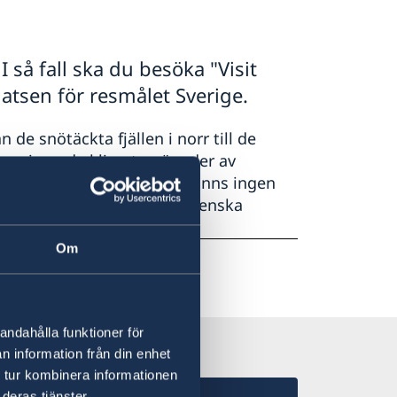
 så fall ska du besöka "Visit
atsen för resmålet Sverige.
 de snötäckta fjällen i norr till de
t varierande klimat, mängder av
n låta bli att beröras. Det finns ingen
verige för att söka aktiva svenska
verige i affärer.
Om
andahålla funktioner för
n information från din enhet
 tur kombinera informationen
deras tjänster.