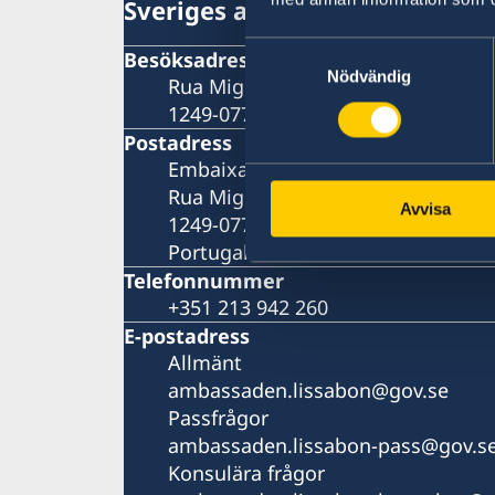
Sveriges ambassad
Samtyckesval
Besöksadress
Nödvändig
Rua Miguel Lupi 12-2°-Dto
1249-077 Lissabon
Postadress
Embaixada da Suécia
Rua Miguel Lupi 12-2°-Dto
Avvisa
1249-077 Lissabon
Portugal
Telefonnummer
+351 213 942 260
E-postadress
Allmänt
ambassaden.lissabon@gov.se
Passfrågor
ambassaden.lissabon-pass@gov.s
Konsulära frågor