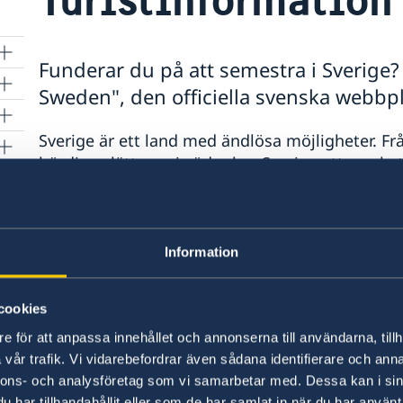
Funderar du på att semestra i Sverige? I
Sweden", den officiella svenska webbpl
Sverige är ett land med ändlösa möjligheter. Från
bördiga slätterna i söder har Sverige ett mycke
aktiviteter och en så vacker natur att du inte ka
anledning att ha tråkigt, vare sig du reser till S
upplevelser, bara ta det lugnt eller har rest till S
Information
Senast uppdaterad 19 jan. 2018, 13.04
cookies
e för att anpassa innehållet och annonserna till användarna, tillh
vår trafik. Vi vidarebefordrar även sådana identifierare och anna
nnons- och analysföretag som vi samarbetar med. Dessa kan i sin
har tillhandahållit eller som de har samlat in när du har använt 