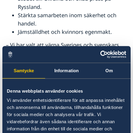
Ryssland.
Stärkta samarbeten inom säkerhet och
handel.
Jämställdhet och kvinnors egenmakt.
– Vi har valt att värna Sveriges och svenskars
säkerhet. Sveriges medlemskap i Nato gör vårt
land säkrare. Vi står inte ensamma i en orolig
tid, säger utrikesminister Maria Malmer
Samtycke
Information
Om
Stenergard.
Läs pressmeddelandet om utrikesdeklarationen
Denna webbplats använder cookies
på regeringen.se.
Vi använder enhetsidentifierare för att anpassa innehållet
och annonserna till användarna, tillhandahålla funktioner
för sociala medier och analysera vår trafik. Vi
Läs hela utrikesdeklarationen på regeringen.se.
vidarebefordrar även sådana identifierare och annan
information från din enhet till de sociala medier och