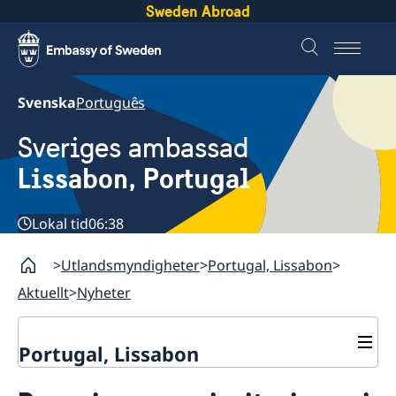
Sweden Abroad
Svenska
Português
Sveriges ambassad
Lissabon, Portugal
Lokal tid
06:38
Utlandsmyndigheter
Portugal, Lissabon
Aktuellt
Nyheter
Portugal, Lissabon
Kontakt & öppettider