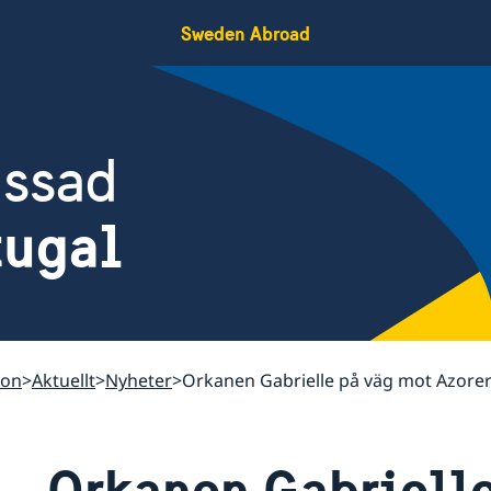
Sweden Abroad
assad
tugal
bon
Aktuellt
Nyheter
Orkanen Gabrielle på väg mot Azore
Orkanen Gabriell