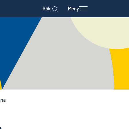
Sök
Meny
rna
e