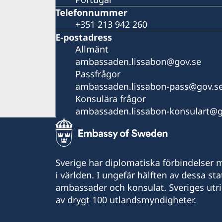
Telefonnummer
+351 213 942 260
E-postadress
Allmänt
ambassaden.lissabon@gov.se
Passfrågor
ambassaden.lissabon-pass@gov.s
Konsulära frågor
ambassaden.lissabon-konsulart@g
Sverige har diplomatiska förbindelser me
i världen. I ungefär hälften av dessa sta
ambassader och konsulat. Sveriges utr
av drygt 100 utlandsmyndigheter.