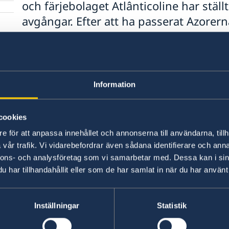
och färjebolaget Atlânticoline har ställt 
avgångar. Efter att ha passerat Azorern
Portugals fastland som ett posttropiskt 
system som försvagats men fortfarande
förväntas nå västkusten omkring fredag
Under helgen (27–28 september) kan p
Information
kraftigare vindar och hög sjögång före
södra Portugal. IPMA påpekar att det f
cookies
den posttropiska depressionens bana, 
e för att anpassa innehållet och annonserna till användarna, tillh
förändringar i tidpunkt, intensitet, oc
vår trafik. Vi vidarebefordrar även sådana identifierare och anna
nederbörd, vind och havs väder. Sven
nnons- och analysföretag som vi samarbetar med. Dessa kan i sin
har tillhandahållit eller som de har samlat in när du har använt 
områden uppmanas att följa utveckling
information från lokala myndigheter o
IPMA:s officiella kanaler.
Inställningar
Statistik