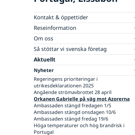
Kontakt & öppettider
Sverige i Portugal
Reseinformation
Portugal i Sverige
Om oss
Ambassadens reseinformation
Aktuella händelser
Inför resan
Ambassadens personal
Så stöttar vi svenska företag
Allmänna säkerhetsläget
Dataskyddspolicy (GDPR)
Vi är en resurs för svenska företag
Aktuellt
Terrorism
Team Sweden
Naturförhållanden och katastrofer
Nyheter
Så kan du få stöd
In- och utresebestämmelser
Svenska företag i Portugal
Regeringens prioriteringar i
Hälso- och sjukvård
Anmäl handelshinder
utrikesdeklarationen 2025
Lokala lagar och sedvänjor
Angående strömavbrottet 28 april
Kriminalitet och personlig säkerhet
Orkanen Gabrielle på väg mot Azorerna
Trafiksäkerhet
Ambassaden stängd fredagen 1/5
Övrig information
Ambassaden stängd onsdagen 10/6
Ambassaden stängd fredag 19/6
Höga temperaturer och hög brandrisk i
Portugal