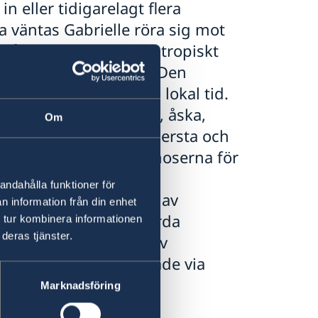
in eller tidigarelagt flera
a väntas Gabrielle röra sig mot
lågtryck (ett tidigare tropiskt
 kan ge hårt väder). Den
 26 september kl. 13 lokal tid.
erioder av nederbörd, åska,
Om
komma, särskilt i mellersta och
inns osäkerhet i prognoserna för
vilket kan innebära
andahålla funktioner för
h geografisk spridning av
n information från din enhet
ska medborgare i berörda
 tur kombinera informationen
deras tjänster.
en noggrant, ta del av
ch hålla sig uppdaterade via
Marknadsföring