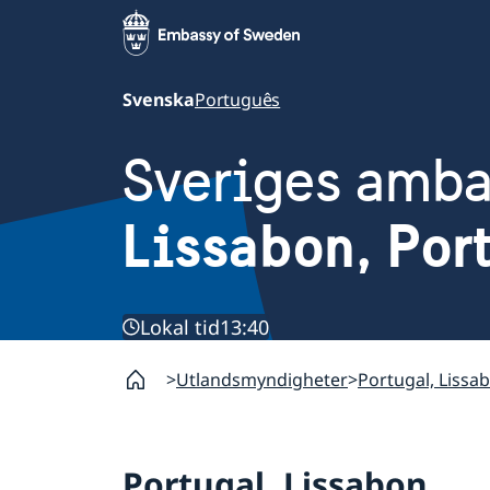
Svenska
Português
Sveriges amb
Lissabon, Por
Lokal tid
13:40
Utlandsmyndigheter
Portugal, Lissa
Portugal, Lissabon