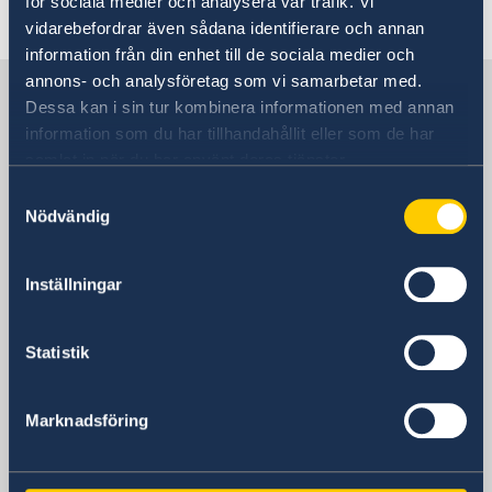
för sociala medier och analysera vår trafik. Vi
Senast uppdaterad 06 juni 2026, 12.21
vidarebefordrar även sådana identifierare och annan
information från din enhet till de sociala medier och
annons- och analysföretag som vi samarbetar med.
Sverige i Peru
Dessa kan i sin tur kombinera informationen med annan
information som du har tillhandahållit eller som de har
samlat in när du har använt deras tjänster.
Sveriges ambassad
Samtyckesval
Postadress
Nödvändig
Utrikesdepartementet
Kansliet för stöd till mindre
Inställningar
utlandsmyndigheter (UD KSU)
103 39 STOCKHOLM
Telefonnummer
Statistik
+ 46 8 405 10 00
E-postadress
Marknadsföring
sbs.peru@gov.se
Svenska konsulat