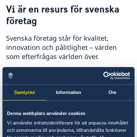
Kontakt
Vi är en resurs för svenska
Om oss
Så stöttar vi svenska företag
företag
Vi är en resurs för svenska företag
Team Sweden
Svenska företag står för kvalitet,
Så kan du få stöd
innovation och pålitlighet – värden
Svenska företag i Peru
Anmäl handelshinder
som efterfrågas världen över.
Sverige och svenska företag står för pålitlighet,
samarbetsförmåga och kreativitet – kvaliteter
som efterfrågas världen över. Sveriges 102
Samtycke
Information
Om
utlandsmyndigheter i form av ambassader och
konsulat över hela världen hjälper dig att lyfta
dessa styrkor i mötet med nya marknader.
Denna webbplats använder cookies
Sverige bygger framtiden tillsammans med
Vi använder enhetsidentifierare för att anpassa innehållet
världen –
Made
with
Sweden
.
och annonserna till användarna, tillhandahålla funktioner