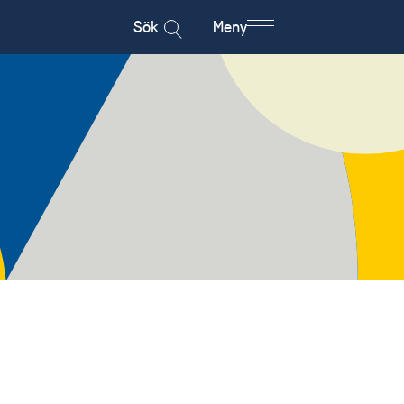
Sök
Meny