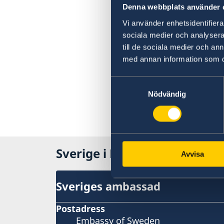
Denna webbplats använder 
Vi använder enhetsidentifierar
sociala medier och analysera 
till de sociala medier och a
med annan information som du 
Samtyckesval
Nödvändig
Sverige i Nordkorea, Pyong
Avvisa
Sveriges ambassad
Postadress
Embassy of Sweden