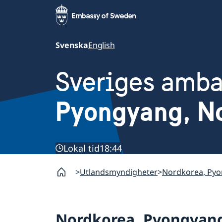
Svenska
English
Sveriges amb
Pyongyang, N
Lokal tid
18:44
Utlandsmyndigheter
Nordkorea, Py
Nordkorea, Pyongyan