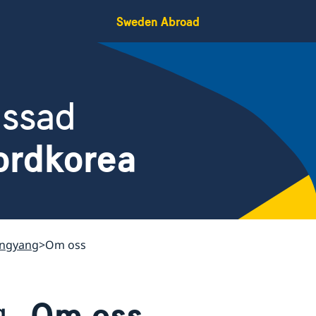
Sweden Abroad
assad
ordkorea
ongyang
Om oss
Om oss
g