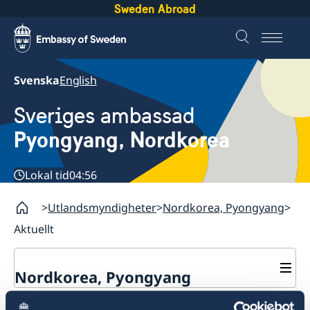
Sweden Abroad
Svenska
English
Sveriges ambassad
Pyongyang, Nordkorea
Lokal tid
04:56
Utlandsmyndigheter
Nordkorea, Pyongyang
Aktuellt
Nordkorea, Pyongyang
Kontakt