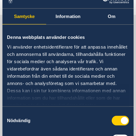
Aktuellt
Om oss
Ambassadören
Aktuellt
Samtycke
Information
Om
Nyheter
Sverige i Nordkorea, Pyongyang
Denna webbplats använder cookies
Sveriges ambassad
Vi använder enhetsidentifierare för att anpassa innehållet
och annonserna till användarna, tillhandahålla funktioner
Postadress
för sociala medier och analysera vår trafik. Vi
Embassy of Sweden
vidarebefordrar även sådana identifierare och annan
Munsu-dong 3
information från din enhet till de sociala medier och
Taehak street, Taedonggang
annons- och analysföretag som vi samarbetar med.
Pyongyang
Dessa kan i sin tur kombinera informationen med annan
Nordkorea
information som du har tillhandahållit eller som de har
Telefonnummer
samlat in när du har använt deras tjänster.
+850 2 381 7910
Samtyckesval
E-postadress
Nödvändig
ambassaden.pyongyang@gov.se
Social media