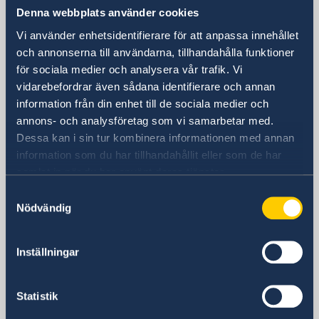
Denna webbplats använder cookies
Besöksadress
Vi använder enhetsidentifierare för att anpassa innehållet
41, T. Y. Danjuma Street (Plot 1520)
och annonserna till användarna, tillhandahålla funktioner
Asokoro District
för sociala medier och analysera vår trafik. Vi
Abuja
vidarebefordrar även sådana identifierare och annan
information från din enhet till de sociala medier och
Postadress
annons- och analysföretag som vi samarbetar med.
Embassy of Sweden
Dessa kan i sin tur kombinera informationen med annan
P.M.B. 569
information som du har tillhandahållit eller som de har
Garki, Abuja FCT
samlat in när du har använt deras tjänster.
Nigeria
Samtyckesval
Telefonnummer
Nödvändig
+234 209 9047 302 (temp: +234
9139334237)
Inställningar
Migrationsärenden
+234 701 1979062
E-postadress
Statistik
ambassaden.abuja@gov.se