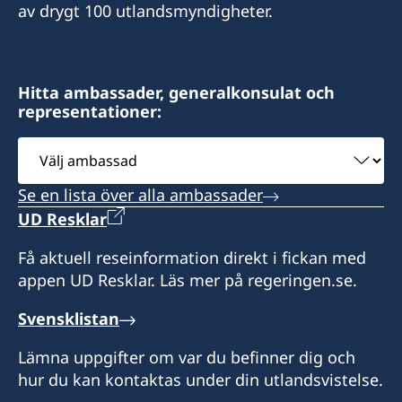
av drygt 100 utlandsmyndigheter.
tidsbokning via epost:
Kontakta ambassaden i Abuja i alla ärenden.
accra@svenskakonsulatet.com
Konsulatet tar endast emot besök efter
+234 209 9047302
tidsbokning via epost:
ambassaden.abuja@gov.se
Notera att konsulatet inte hanterar
consulateofswedenlagos@gmail.com
Hitta ambassader, generalkonsulat och
viseringsfrågor.
representationer:
Konsul
Notera att konsulatet inte hanterar
Välj
Kontakta ambassaden i Abuja i alla ärenden.
viseringsfrågor.
Gervais Polewa
ambassad
+234 209 9047302
ambassaden.abuja@gov.se
Se en lista över alla ambassader
Kontakta ambassaden i Abuja i alla ärenden.
+234 209 9047302
UD Resklar
Konsul
ambassaden.abuja@gov.se
Få aktuell reseinformation direkt i fickan med
Nickie Akosa
appen UD Resklar. Läs mer på regeringen.se.
Konsul
Svensklistan
Philip Åkesson
Lämna uppgifter om var du befinner dig och
hur du kan kontaktas under din utlandsvistelse.