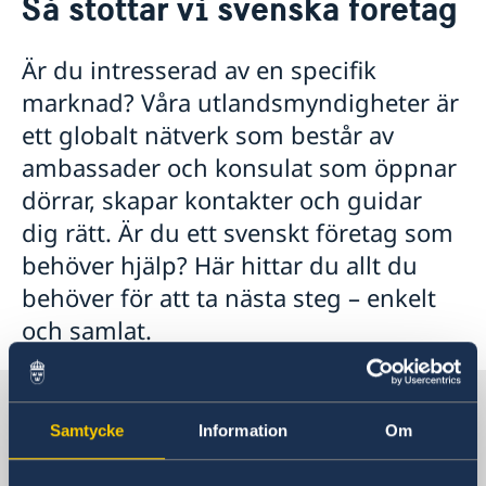
Så stöttar vi svenska företag
Om oss
Ambassadens personal
Så stöttar vi svenska företag
Är du intresserad av en specifik
GDPR
Vi är en resurs för svenska företag
Aktuellt
Ambassadens arkivbeskrivning
marknad? Våra utlandsmyndigheter är
Team Sweden
Avgifter
ett globalt nätverk som består av
Så kan du få stöd
Svenska företag i Nigeria, Ghana och Kamerun
ambassader och konsulat som öppnar
Anmäl handelshinder
dörrar, skapar kontakter och guidar
dig rätt. Är du ett svenskt företag som
behöver hjälp? Här hittar du allt du
behöver för att ta nästa steg – enkelt
och samlat.
Sverige i Nigeria, Abuja
Samtycke
Information
Om
SVERIGES AMBASSAD