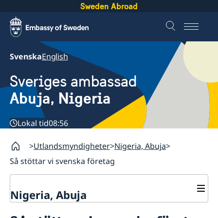
Sweden Abroad
Svenska
English
Sveriges ambassad
Abuja, Nigeria
Lokal tid
08:56
Utlandsmyndigheter
Nigeria, Abuja
Så stöttar vi svenska företag
Nigeria, Abuja
Kontakt