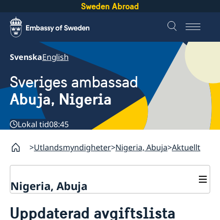
Sweden Abroad
Svenska
English
Sveriges ambassad
Abuja, Nigeria
Lokal tid
08:45
Utlandsmyndigheter
Nigeria, Abuja
Aktuellt
Nigeria, Abuja
Kontakt
Uppdaterad avgiftslista
Om oss