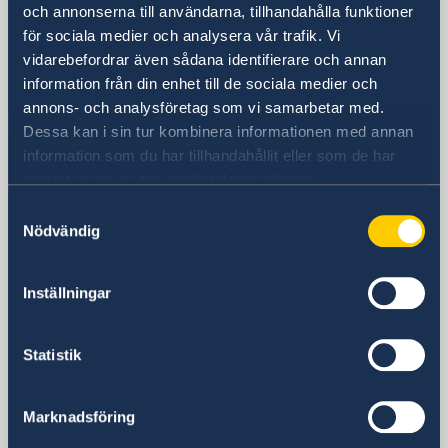
och annonserna till användarna, tillhandahålla funktioner
Postadress
för sociala medier och analysera vår trafik. Vi
Embassy of Sweden
vidarebefordrar även sådana identifierare och annan
P.M.B. 569
information från din enhet till de sociala medier och
annons- och analysföretag som vi samarbetar med.
Garki, Abuja FCT
Dessa kan i sin tur kombinera informationen med annan
Nigeria
information som du har tillhandahållit eller som de har
Telefonnummer
samlat in när du har använt deras tjänster.
+234 209 9047 302 (temp: +234
9139334237)
Samtyckesval
Nödvändig
Migrationsärenden
+234 701 1979062
E-postadress
Inställningar
ambassaden.abuja@gov.se
Migrationsärenden
Statistik
migration.abuja@gov.se
Konsulära ärenden för svenska
medborgare
Marknadsföring
consular.abuja@gov.se