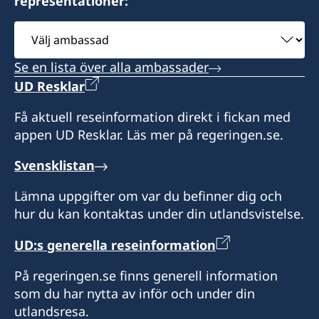
representationer:
Konsul
Notera att konsulatet inte hanterar
Välj
Kontakta ambassaden i Abuja i alla ärenden.
viseringsfrågor.
Gervais Polewa
ambassad
+234 209 9047302
ambassaden.abuja@gov.se
Se en lista över alla ambassader
Kontakta ambassaden i Abuja i alla ärenden.
+234 209 9047302
UD Resklar
Konsul
ambassaden.abuja@gov.se
Få aktuell reseinformation direkt i fickan med
Nickie Akosa
appen UD Resklar. Läs mer på regeringen.se.
Konsul
Svensklistan
Philip Åkesson
Lämna uppgifter om var du befinner dig och
hur du kan kontaktas under din utlandsvistelse.
UD:s generella reseinformation
På regeringen.se finns generell information
som du har nytta av inför och under din
utlandsresa.