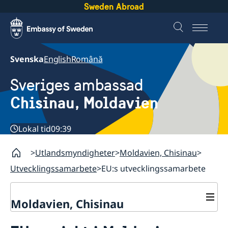
Sweden Abroad
Svenska
English
Română
Sveriges ambassad
Chisinau, Moldavien
Lokal tid
09:39
Utlandsmyndigheter
Moldavien, Chisinau
Utvecklingssamarbete
EU:s utvecklingssamarbete
Moldavien, Chisinau
Kontakt & Öppettider