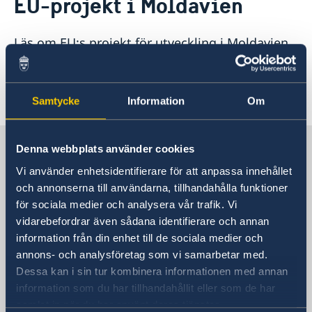
EU-projekt i Moldavien
Om oss
Dataskyddspolicy (GDPR)
Östliga partnerskapet
Läs om EU:s projekt för utveckling i Moldavien
Aktuellt
på
EU:delegationens hemsida
(på engelska).
Utvecklingssamarbete
EU:s utvecklingssamarbete
Senast uppdaterad 20 dec. 2023, 14.59
Samtycke
Information
Om
Korruption
Sverige i Moldavien, Chisinau
Denna webbplats använder cookies
Vi använder enhetsidentifierare för att anpassa innehållet
och annonserna till användarna, tillhandahålla funktioner
Sveriges ambassad
för sociala medier och analysera vår trafik. Vi
vidarebefordrar även sådana identifierare och annan
Besöksadress
information från din enhet till de sociala medier och
12 Toma Ciorba Street
annons- och analysföretag som vi samarbetar med.
Chisinau
Dessa kan i sin tur kombinera informationen med annan
Postadress
information som du har tillhandahållit eller som de har
Embassy of Sweden
samlat in när du har använt deras tjänster.
12 Toma Ciorba Street, MD 2004