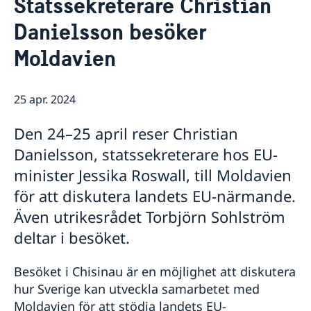
Statssekreterare Christian
Om oss
Danielsson besöker
Dataskyddspolicy (GDPR)
Östliga partnerskapet
Aktuellt
Moldavien
Utvecklingssamarbete
EU:s utvecklingssamarbete
25 apr. 2024
Korruption
Den 24–25 april reser Christian
Danielsson, statssekreterare hos EU-
minister Jessika Roswall, till Moldavien
för att diskutera landets EU-närmande.
Även utrikesrådet Torbjörn Sohlström
deltar i besöket.
Besöket i Chisinau är en möjlighet att diskutera
hur Sverige kan utveckla samarbetet med
Moldavien för att stödja landets EU-