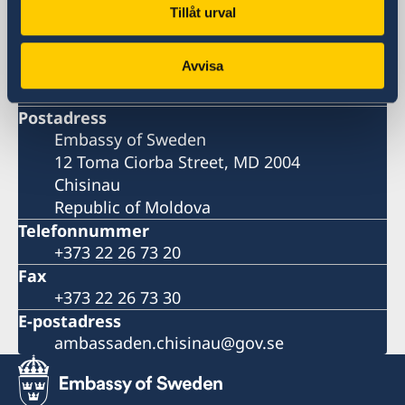
Sveriges ambassad
Tillåt urval
Besöksadress
Avvisa
12 Toma Ciorba Street
Chisinau
Postadress
Embassy of Sweden
12 Toma Ciorba Street, MD 2004
Chisinau
Republic of Moldova
Telefonnummer
+373 22 26 73 20
Fax
+373 22 26 73 30
E-postadress
ambassaden.chisinau@gov.se