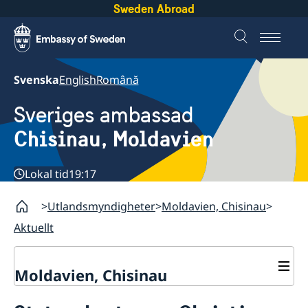
Sweden Abroad
Svenska
English
Română
Sveriges ambassad
Chisinau, Moldavien
Lokal tid
19:17
Utlandsmyndigheter
Moldavien, Chisinau
Aktuellt
Moldavien, Chisinau
Kontakt & Öppettider