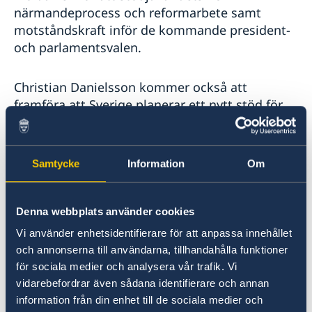
närmandeprocess och reformarbete samt
motståndskraft inför de kommande president-
och parlamentsvalen.
Christian Danielsson kommer också att
framföra att Sverige planerar ett nytt stöd för
att motverka desinformation i samband med
valen i Moldavien. Det utökade stödet
kompletterar det pågående svenska
Samtycke
Information
Om
reformstödet till oberoende media och
cybersäkerhet i landet.
Denna webbplats använder cookies
- Jag är imponerad av Moldaviens motståndskraft
Vi använder enhetsidentifierare för att anpassa innehållet
mot ryska hybridattacker och de kriser som har
och annonserna till användarna, tillhandahålla funktioner
uppstått till följd av Rysslands fullskaliga invasion
för sociala medier och analysera vår trafik. Vi
av Ukraina. Den svenska regeringen är fast
vidarebefordrar även sådana identifierare och annan
besluten att fortsätta stödja Moldavien i det här
information från din enhet till de sociala medier och