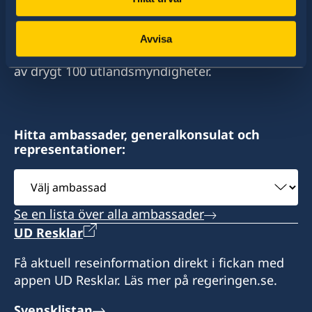
Sverige har diplomatiska förbindelser med i
stort sett alla stater i världen. I ungefär hälften
av dessa stater har Sverige ambassader och
Avvisa
konsulat. Sveriges utrikesrepresentation består
av drygt 100 utlandsmyndigheter.
Hitta ambassader, generalkonsulat och
representationer:
Välj
ambassad
Se en lista över alla ambassader
UD Resklar
Få aktuell reseinformation direkt i fickan med
appen UD Resklar. Läs mer på regeringen.se.
Svensklistan