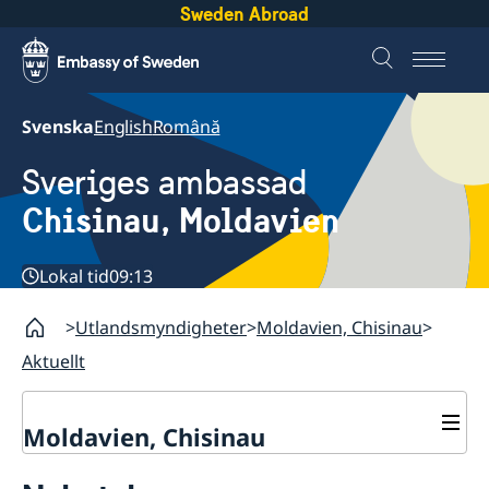
Sweden Abroad
Svenska
English
Română
Sveriges ambassad
Chisinau, Moldavien
Lokal tid
09:13
Utlandsmyndigheter
Moldavien, Chisinau
Aktuellt
Moldavien, Chisinau
Kontakt & Öppettider