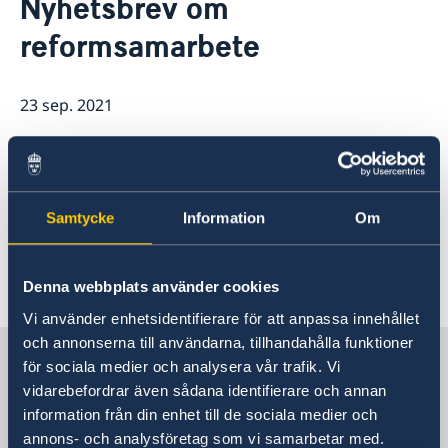
Nyhetsbrev om
Om oss
reformsamarbete
Dataskyddspolicy (GDPR)
Östliga partnerskapet
Aktuellt
Utvecklingssamarbete
23 sep. 2021
EU:s utvecklingssamarbete
Korruption
Det är med stor glädje vi nu delar en
ny utgåva av vårt nyhetsbrev!
Samtycke
Information
Om
Du hittar hela nyhetsbrevet
här.
Senast uppdaterad 23 sep. 2021, 20.54
Denna webbplats använder cookies
Vi använder enhetsidentifierare för att anpassa innehållet
och annonserna till användarna, tillhandahålla funktioner
Sverige i Moldavien, Chisinau
för sociala medier och analysera vår trafik. Vi
vidarebefordrar även sådana identifierare och annan
information från din enhet till de sociala medier och
Sveriges ambassad
annons- och analysföretag som vi samarbetar med.