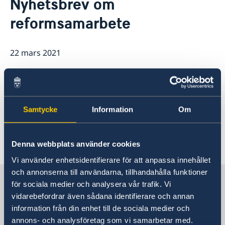
Nyhetsbrev om
Om oss
reformsamarbete
Dataskyddspolicy (GDPR)
Östliga partnerskapet
Aktuellt
Utvecklingssamarbete
22 mars 2021
EU:s utvecklingssamarbete
Korruption
Det är med stor glädje vi nu delar en
ny utgåva av vårt nyhetsbrev!
Samtycke
Information
Om
Du hittar hela nyhetsbrevet
här.
Senast uppdaterad 22 mars 2021, 16.04
Denna webbplats använder cookies
Vi använder enhetsidentifierare för att anpassa innehållet
och annonserna till användarna, tillhandahålla funktioner
Sverige i Moldavien, Chisinau
för sociala medier och analysera vår trafik. Vi
vidarebefordrar även sådana identifierare och annan
information från din enhet till de sociala medier och
Sveriges ambassad
annons- och analysföretag som vi samarbetar med.