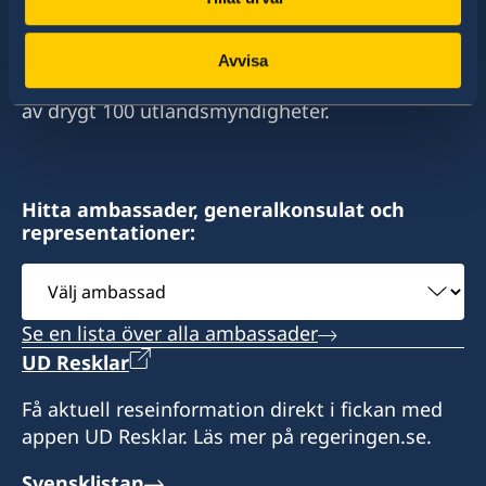
Sverige har diplomatiska förbindelser med i
stort sett alla stater i världen. I ungefär hälften
av dessa stater har Sverige ambassader och
Avvisa
konsulat. Sveriges utrikesrepresentation består
av drygt 100 utlandsmyndigheter.
Hitta ambassader, generalkonsulat och
representationer:
Välj
ambassad
Se en lista över alla ambassader
UD Resklar
Få aktuell reseinformation direkt i fickan med
appen UD Resklar. Läs mer på regeringen.se.
Svensklistan