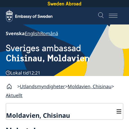
Sweden Abroad
Svenska
English
Română
Sveriges ambassad
Chisinau, Moldavien
Lokal tid
12:21
Utlandsmyndigheter
Moldavien, Chisinau
Aktuellt
Moldavien, Chisinau
Kontakt & Öppettider