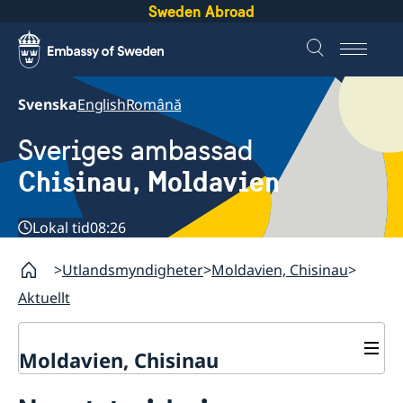
Sweden Abroad
Svenska
English
Română
Sveriges ambassad
Chisinau, Moldavien
Lokal tid
08:26
Utlandsmyndigheter
Moldavien, Chisinau
Aktuellt
Moldavien, Chisinau
Kontakt & Öppettider