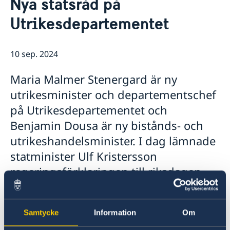
Nya statsråd på
Om oss
Utrikesdepartementet
Dataskyddspolicy (GDPR)
Östliga partnerskapet
Aktuellt
Utvecklingssamarbete
10 sep. 2024
EU:s utvecklingssamarbete
Korruption
Maria Malmer Stenergard är ny
utrikesminister och departementschef
på Utrikesdepartementet och
Benjamin Dousa är ny bistånds- och
utrikeshandelsminister. I dag lämnade
statminister Ulf Kristersson
regeringsförklaringen till riksdagen
och anmälde nya statsråd i
regeringen.
Samtycke
Information
Om
I dag, tisdagen den 10 september, i samband