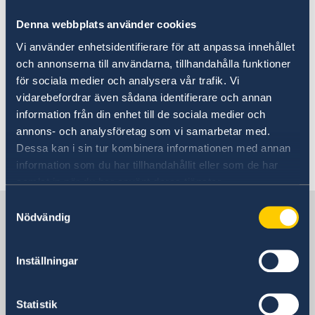
med regeringsförklaringen berättade
Denna webbplats använder cookies
statsminister Ulf Kristersson om förändringar i
Vi använder enhetsidentifierare för att anpassa innehållet
regeringen. Det är två nya statsråd och fyra
och annonserna till användarna, tillhandahålla funktioner
statsråd som byter ministerpost.
för sociala medier och analysera vår trafik. Vi
vidarebefordrar även sådana identifierare och annan
Statsminister Ulf Kristersson presenterade
information från din enhet till de sociala medier och
förändringar i regeringen - Regeringen.se
annons- och analysföretag som vi samarbetar med.
Dessa kan i sin tur kombinera informationen med annan
Senast uppdaterad 11 sep. 2024, 09.45
information som du har tillhandahållit eller som de har
samlat in när du har använt deras tjänster.
Samtyckesval
Sverige i Moldavien, Chisinau
Nödvändig
Sveriges ambassad
Inställningar
Besöksadress
Statistik
12 Toma Ciorba Street