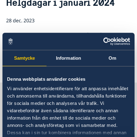
Helgdagar i januari 2024
Om oss
Dataskyddspolicy (GDPR)
Östliga partnerskapet
Aktuellt
28 dec. 2023
Utvecklingssamarbete
Ambassaden är stängd på nyårsdagen
EU:s utvecklingssamarbete
den 1 januari och ortodoxa annandag
Korruption
jul den 8 januari.
Samtycke
Information
Om
Denna webbplats använder cookies
Vi använder enhetsidentifierare för att anpassa innehållet
Sverige i Moldavien, Chisinau
och annonserna till användarna, tillhandahålla funktioner
för sociala medier och analysera vår trafik. Vi
vidarebefordrar även sådana identifierare och annan
Sveriges ambassad
information från din enhet till de sociala medier och
Besöksadress
annons- och analysföretag som vi samarbetar med.
12 Toma Ciorba Street
Dessa kan i sin tur kombinera informationen med annan