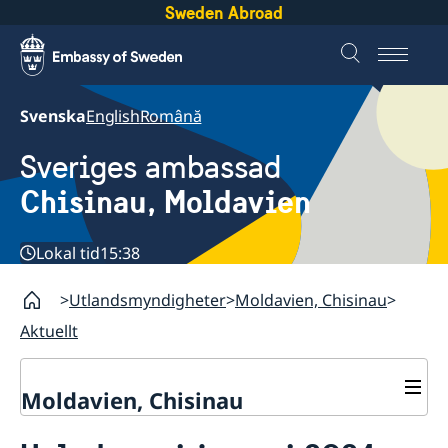
Sweden Abroad
Svenska
English
Română
Sveriges ambassad
Chisinau, Moldavien
Lokal tid
15:38
Utlandsmyndigheter
Moldavien, Chisinau
Aktuellt
Moldavien, Chisinau
Kontakt & Öppettider