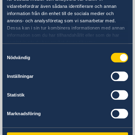
Col. Lomas de Chapultepec
vidarebefordrar även sådana identifierare och annan
Postadress
information från din enhet till de sociala medier och
Embajada de Suecia
annons- och analysföretag som vi samarbetar med.
Paseo de las Palmas 1225
Dessa kan i sin tur kombinera informationen med annan
Col. Lomas de Chapultepec
information som du har tillhandahållit eller som de har
11 000 México, CDMX
samlat in när du har använt deras tjänster.
México
Samtyckesval
Telefonnummer
Nödvändig
+52 55 91 78 50 10
E-postadress
Allmänna frågor:
Inställningar
ambassaden.mexico@gov.se
Migrationsfrågor:
Statistik
ambassaden.bogota-migration@gov.se
Svenska konsulat
Marknadsföring
Cancún
Guadalajara