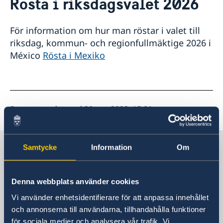
Rösta i riksdagsvalet 2026
Kontakt
Om oss
För information om hur man röstar i valet till
Personal
riksdag, kommun- och regionfullmäktige 2026 i
Business Sweden
México
Rösta i Mexiko
Så stöttar vi svenska företag
Svenska företag i Mexico
Personuppgiftsbehandling på Svenska Ambassaden i
Team Sweden i Mexico
Mexico City
Så kan du få stöd
Anmäl handelshinder
Senast uppdaterad 20 apr. 2022, 15.01
Sverige i Mexiko, Mexico City
Samtycke
Information
Om
Sveriges ambassad
Denna webbplats använder cookies
Vi använder enhetsidentifierare för att anpassa innehållet
Besöksadress
och annonserna till användarna, tillhandahålla funktioner
Paseo de las Palmas 1225
för sociala medier och analysera vår trafik. Vi