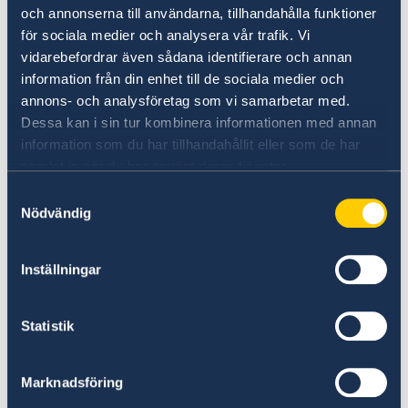
Twitter
och annonserna till användarna, tillhandahålla funktioner
för sociala medier och analysera vår trafik. Vi
Instagram
vidarebefordrar även sådana identifierare och annan
Ambassaden håller stängt för allmänheten
information från din enhet till de sociala medier och
följade helgdagar:
annons- och analysföretag som vi samarbetar med.
Dessa kan i sin tur kombinera informationen med annan
1 januari 2026
information som du har tillhandahållit eller som de har
Nyårsdagen
samlat in när du har använt deras tjänster.
Samtyckesval
6 januari 2026
Nödvändig
Trettondedag jul
3 april 2026
Inställningar
Långfredag
Statistik
6 april 2026
Annandag påsk
Marknadsföring
1 maj 2026