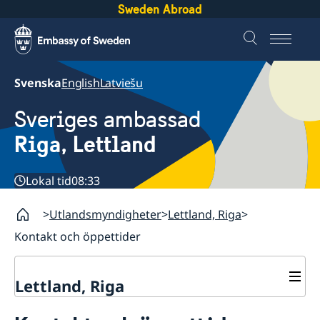
Sweden Abroad
Svenska
English
Latviešu
Sveriges ambassad
Riga, Lettland
Lokal tid
08:33
Utlandsmyndigheter
Lettland, Riga
Kontakt och öppettider
Lettland, Riga
Kontakt och öppettider