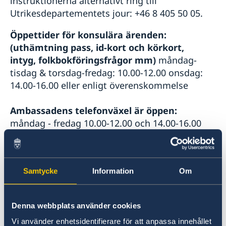
instruktionerna alternativt ring till
Utrikesdepartementets jour: +46 8 405 50 05.
Öppettider för konsulära ärenden:
(uthämtning pass, id-kort och körkort,
intyg, folkbokföringsfrågor mm)
måndag-
tisdag & torsdag-fredag: 10.00-12.00 onsdag:
14.00-16.00 eller enligt överenskommelse
Ambassadens telefonväxel är öppen:
måndag - fredag 10.00-12.00 och 14.00-16.00
Arbetstider:
måndag-fredag 08.30-17.00
(juni-
augusti 08.30-16.00)
,
lunchstängt 12.30-13.30
Samtycke
Information
Om
Följ oss på:
Facebook
Denna webbplats använder cookies
Vi använder enhetsidentifierare för att anpassa innehållet