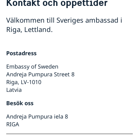
Kontakt och öppettider
Om oss
Dataskyddspolicy (GDPR)
Så stöttar vi svenska företag
Välkommen till Sveriges ambassad i
Praktik på ambassaden
Vi är en resurs för svenska företag
Länkar
Riga, Lettland.
Team Sweden
Så kan du få stöd
Svenska företag i Lettland
Anmäl handelshinder
Postadress
Embassy of Sweden
Andreja Pumpura Street 8
Riga, LV-1010
Latvia
Besök oss
Andreja Pumpura iela 8
RIGA