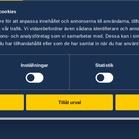
– Vi har valt att värna Sveriges och svenskars 
cookies
gör vårt land säkrare. Vi står inte ensamma i en
Malmer Stenergard.
e för att anpassa innehållet och annonserna till användarna, tillh
vår trafik. Vi vidarebefordrar även sådana identifierare och anna
nnons- och analysföretag som vi samarbetar med. Dessa kan i sin
Läs pressmeddelandet om utrikesdeklarationen
har tillhandahållit eller som de har samlat in när du har använt 
Läs hela utrikesdeklarationen på regeringen.se.
Inställningar
Statistik
Senast uppdaterad 18 feb. 2026, 15.37
Tillåt urval