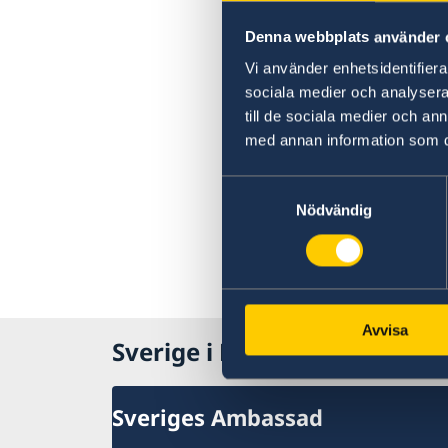
Denna webbplats använder 
Vi använder enhetsidentifierar
sociala medier och analysera 
till de sociala medier och a
med annan information som du 
Samtyckesval
Nödvändig
Avvisa
Sverige i Lettland
Sveriges Ambassad