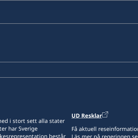
UD Resklar
d i stort sett alla stater
ter har Sverige
Få aktuell reseinformatio
ikesrepresentation består
Läs mer på regeringen.se