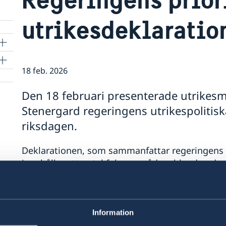
utrikesdeklaratio
18 feb. 2026
Den 18 februari presenterade utrikes
Stenergard regeringens utrikespolitisk
riksdagen.
Deklarationen, som sammanfattar regeringens ut
innehåller ett antal fokusområden, bland andra
Stödet till Ukraina och ökad press på Ryssl
Stärkta samarbeten inom säkerhet och han
Jämställdhet och kvinnors egenmakt.
Information