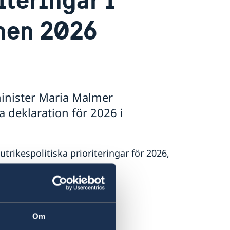
nen 2026
minister Maria Malmer
a deklaration för 2026 i
rikespolitiska prioriteringar för 2026,
:
and.
del.
Om