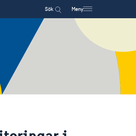
Sök
Meny
teringar i