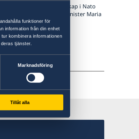
säkerhet. Sveriges medlemskap i Nato
 orolig tid, säger utrikesminister Maria
andahålla funktioner för
n information från din enhet
 tur kombinera informationen
 på regeringen.se.
deras tjänster.
Marknadsföring
Tillåt alla