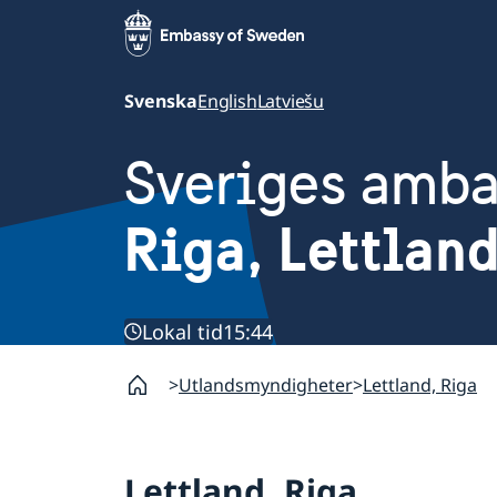
Svenska
English
Latviešu
Sveriges amb
Riga, Lettlan
Lokal tid
15:44
Utlandsmyndigheter
Lettland, Riga
Lettland, Riga