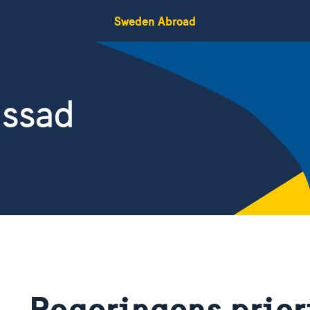
Sweden Abroad
assad
d
Regeringens priori