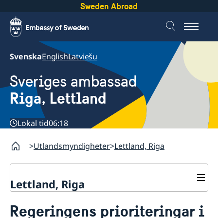
Sweden Abroad
Svenska
English
Latviešu
Sveriges ambassad
Riga, Lettland
Lokal tid
06:18
Utlandsmyndigheter
Lettland, Riga
Lettland, Riga
Kontakt och öppettider
Regeringens prioriteringar i
Om oss