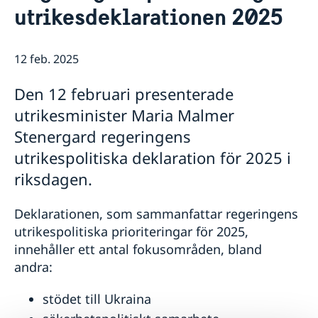
utrikesdeklarationen 2025
Dataskyddspolicy (GDPR)
Så stöttar vi svenska företag
Praktik på ambassaden
Vi är en resurs för svenska företag
Länkar
Team Sweden
12 feb. 2025
Så kan du få stöd
Svenska företag i Lettland
Den 12 februari presenterade
Anmäl handelshinder
utrikesminister Maria Malmer
Stenergard regeringens
utrikespolitiska deklaration för 2025 i
riksdagen.
Deklarationen, som sammanfattar regeringens
utrikespolitiska prioriteringar för 2025,
innehåller ett antal fokusområden, bland
andra:
stödet till Ukraina