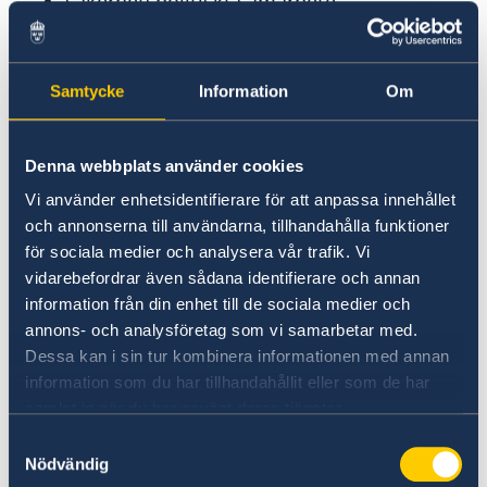
säkerhetspolitiskt samarbete
jämställdhet och kvinnors egenmakt
– Årets utrikesdeklaration presenteras i en svår
Samtycke
Information
Om
säkerhetspolitisk tid. Vi – Sverige, EU och Nato
– befinner oss i en långvarig och långtgående
konfrontation med Ryssland. Ryssland kommer
Denna webbplats använder cookies
fortsätta utgöra ett allvarligt hot mot
Vi använder enhetsidentifierare för att anpassa innehållet
säkerheten i Europa, oavsett utfallet av kriget i
och annonserna till användarna, tillhandahålla funktioner
Ukraina. Vår uppgift är ofrånkomlig: vi ska
för sociala medier och analysera vår trafik. Vi
motverka Rysslands förmåga att göra oss
vidarebefordrar även sådana identifierare och annan
skada, inte minst genom att stödja Ukraina,
information från din enhet till de sociala medier och
säger utrikesminister Maria Malmer
annons- och analysföretag som vi samarbetar med.
Stenergard.
Dessa kan i sin tur kombinera informationen med annan
information som du har tillhandahållit eller som de har
samlat in när du har använt deras tjänster.
Läs hela utrikesdeklarationen på regeringen.se
Samtyckesval
Nödvändig