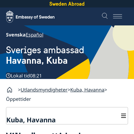
Sweden Abroad
Svenska
Español
Sveriges ambassad
Havanna, Kuba
Lokal tid
08:21
Utlandsmyndigheter
Kuba, Havanna
Öppettider
Kuba, Havanna
Kontakt