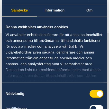
08.00-16.30) genom att ringa ambassadens
växel +53 7 204 28 31 och följa anvisningarna.
Samtycke
Information
Om
Senast uppdaterad 19 feb. 2026, 10.21
Denna webbplats använder cookies
Vi använder enhetsidentifierare för att anpassa innehållet
Sverige i Kuba
och annonserna till användarna, tillhandahålla funktioner
för sociala medier och analysera vår trafik. Vi
vidarebefordrar även sådana identifierare och annan
SVERIGES AMBASSAD I Havanna
information från din enhet till de sociala medier och
annons- och analysföretag som vi samarbetar med.
Besöksadress
Dessa kan i sin tur kombinera informationen med annan
Calle 34, nr 510,
information som du har tillhandahållit eller som de har
e/ 5ª y 7ª Ave, Miramar
samlat in när du har använt deras tjänster.
Havanna
Samtyckesval
Kuba
Nödvändig
Postadress
Embajada de Suecia
Inställningar