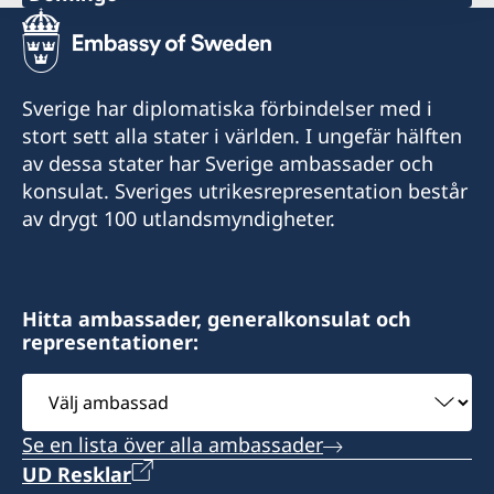
E-post
consuladosueciard@core.net.do
Sverige har diplomatiska förbindelser med i
John F. Kennedy 604, Plaza Compostela Suite 6-
stort sett alla stater i världen. I ungefär hälften
i-1, Ensanche Paraiso, C.P.11202
av dessa stater har Sverige ambassader och
konsulat. Sveriges utrikesrepresentation består
Öppettider:
av drygt 100 utlandsmyndigheter.
måndag - fredag 10.00-12.00 genom
tidsbokning via e-post
Konsulat med bemyndigande att utfärda
Hitta ambassader, generalkonsulat och
provisoriska pass. Betalning av konsulär avgift
representationer:
sker kontant.
Välj
ambassad
Konsulärt distrikt: Dominikanska Republiken
Se en lista över alla ambassader
Honorär generalkonsul
UD Resklar