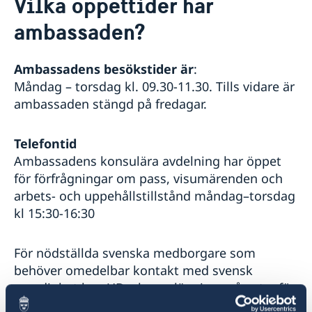
Vilka öppettider har
Om oss
ambassaden?
Dataskyddspolicy för utlandsmyndigheten
Så stöttar vi svenska företag
Personal
Vi är en resurs för svenska företag
Aktuellt
Team Sweden
Ambassadens besökstider är
:
Nyheter
Så kan du få stöd
Måndag – torsdag kl. 09.30-11.30. Tills vidare är
Svenska företag i Kuba och Dominikanska
ambassaden stängd på fredagar.
Republiken
Anmäl handelshinder
Telefontid
Ambassadens konsulära avdelning har öppet
för förfrågningar om pass, visumärenden och
arbets- och uppehållstillstånd måndag–torsdag
kl 15:30-16:30
För nödställda svenska medborgare som
behöver omedelbar kontakt med svensk
myndighet kan UD:s konsulära jour nås utanför
ambassadens kontorstid (måndag–torsdag