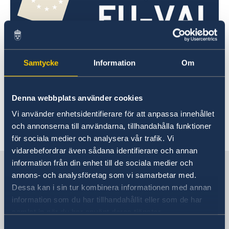
Mer information om att rösta från Kuba samt
Samtycke
Information
Om
öppettider för röstmottagningen hittar du här:
Denna webbplats använder cookies
Rösta i Kuba
Vi använder enhetsidentifierare för att anpassa innehållet
och annonserna till användarna, tillhandahålla funktioner
Senast uppdaterad 12 apr. 2024, 13.18
för sociala medier och analysera vår trafik. Vi
vidarebefordrar även sådana identifierare och annan
information från din enhet till de sociala medier och
Sverige i Kuba
annons- och analysföretag som vi samarbetar med.
Dessa kan i sin tur kombinera informationen med annan
SVERIGES AMBASSAD I Havanna
information som du har tillhandahållit eller som de har
samlat in när du har använt deras tjänster.
Besöksadress
Samtyckesval