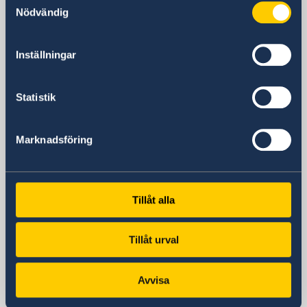
Calle 34, nr 510,
Nödvändig
e/ 5ª y 7ª Ave, Miramar
Havanna
Inställningar
Kuba
Postadress
Embajada de Suecia
Statistik
# 510
Calle 34
Marknadsföring
e/5a y 7a
Miramar
La Habana
Cuba
Tillåt alla
Telefon
+53-7204 2831
Tillåt urval
Fax
+53 7204 1194
Avvisa
E-post
ambassaden.havanna@gov.se