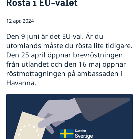
Rösta i EU-valet
Om oss
Dataskyddspolicy för utlandsmyndigheten
Så stöttar vi svenska företag
Personal
12 apr. 2024
Vi är en resurs för svenska företag
Aktuellt
Team Sweden
Nyheter
Den 9 juni är det EU-val. Är du
Så kan du få stöd
utomlands måste du rösta lite tidigare.
Svenska företag i Kuba och Dominikanska
Republiken
Den 25 april öppnar brevröstningen
Anmäl handelshinder
från utlandet och den 16 maj öppnar
röstmottagningen på ambassaden i
Havanna.