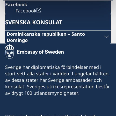
Facebook
Facebook
SVENSKA KONSULAT
Dominikanska republiken – Santo
Domingo
E-post
consuladosueciard@core.net.do
Sverige har diplomatiska förbindelser med i
John F. Kennedy 604, Plaza Compostela Suite 6-
stort sett alla stater i världen. I ungefär hälften
i-1, Ensanche Paraiso, C.P.11202
av dessa stater har Sverige ambassader och
konsulat. Sveriges utrikesrepresentation består
Öppettider:
av drygt 100 utlandsmyndigheter.
måndag - fredag 10.00-12.00 genom
tidsbokning via e-post
Konsulat med bemyndigande att utfärda