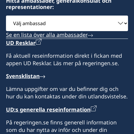
Hitta ambassader, generalkonsulat och
provisoriska pass. Betalning av konsulär avgift
representationer:
sker kontant.
Välj
ambassad
Konsulärt distrikt: Dominikanska Republiken
Se en lista över alla ambassader
Honorär generalkonsul
UD Resklar
Juan Cordero
Få aktuell reseinformation direkt i fickan med
appen UD Resklar. Läs mer på regeringen.se.
Svensklistan
Lämna uppgifter om var du befinner dig och
hur du kan kontaktas under din utlandsvistelse.
UD:s generella reseinformation
På regeringen.se finns generell information
som du har nytta av inför och under din