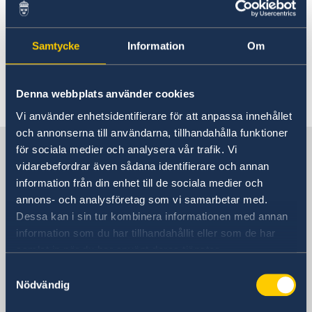
Cerrado
20 juni 2022
Samtycke
Information
Om
Stängt 24 juni
Denna webbplats använder cookies
«
1
2
3
4
5
»
Vi använder enhetsidentifierare för att anpassa innehållet
och annonserna till användarna, tillhandahålla funktioner
Sverige i Kuba
för sociala medier och analysera vår trafik. Vi
vidarebefordrar även sådana identifierare och annan
information från din enhet till de sociala medier och
SVERIGES AMBASSAD I Havanna
annons- och analysföretag som vi samarbetar med.
Dessa kan i sin tur kombinera informationen med annan
Besöksadress
information som du har tillhandahållit eller som de har
Calle 34, nr 510,
samlat in när du har använt deras tjänster.
e/ 5ª y 7ª Ave, Miramar
Samtyckesval
Havanna
Nödvändig
Kuba