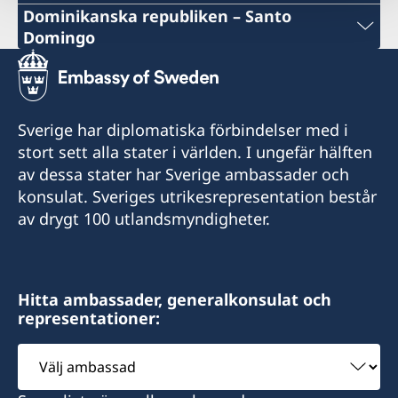
Dominikanska republiken – Santo
Domingo
E-post
consuladosueciard@core.net.do
Sverige har diplomatiska förbindelser med i
John F. Kennedy 604, Plaza Compostela Suite 6-
stort sett alla stater i världen. I ungefär hälften
i-1, Ensanche Paraiso, C.P.11202
av dessa stater har Sverige ambassader och
konsulat. Sveriges utrikesrepresentation består
Öppettider:
av drygt 100 utlandsmyndigheter.
måndag - fredag 10.00-12.00 genom
tidsbokning via e-post
Konsulat med bemyndigande att utfärda
Hitta ambassader, generalkonsulat och
provisoriska pass. Betalning av konsulär avgift
representationer:
sker kontant.
Välj
ambassad
Konsulärt distrikt: Dominikanska Republiken