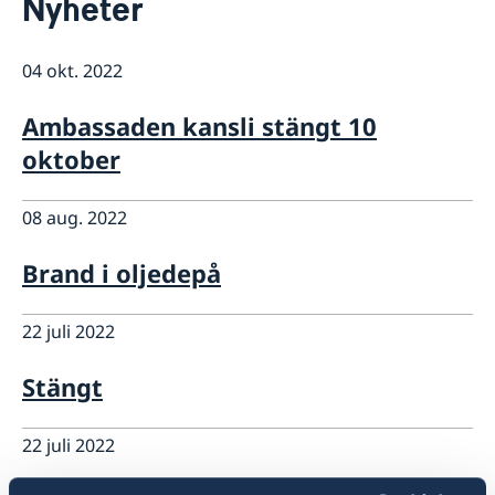
Nyheter
Om oss
Dataskyddspolicy för utlandsmyndigheten
Så stöttar vi svenska företag
Personal
04 okt. 2022
Vi är en resurs för svenska företag
Aktuellt
Team Sweden
Nyheter
Ambassaden kansli stängt 10
Så kan du få stöd
oktober
Svenska företag i Kuba och Dominikanska
Republiken
Anmäl handelshinder
08 aug. 2022
Brand i oljedepå
22 juli 2022
Stängt
22 juli 2022