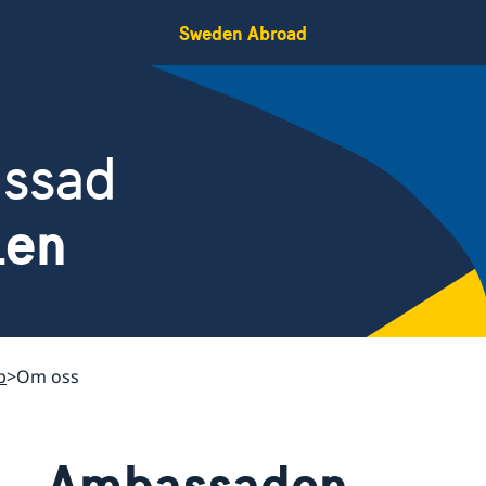
Sweden Abroad
assad
ien
b
Om oss
Ambassaden