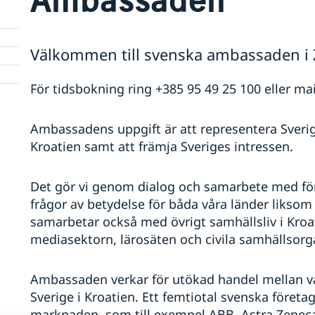
Välkommen till svenska ambassaden i 
För tidsbokning ring +385 95 49 25 100 eller mail
Ambassadens uppgift är att representera Sveri
Kroatien samt att främja Sveriges intressen.
Det gör vi genom dialog och samarbete med före
frågor av betydelse för båda våra länder liksom 
samarbetar också med övrigt samhällsliv i Kroa
mediasektorn, lärosäten och civila samhällsorga
Ambassaden verkar för utökad handel mellan vår
Sverige i Kroatien. Ett femtiotal svenska föret
marknaden, som till exempel ABB, Astra Zeneca, 