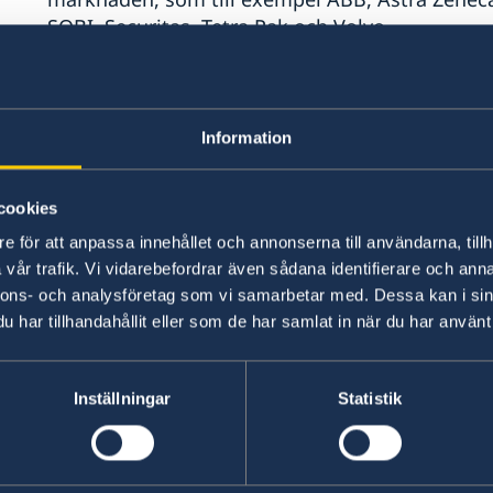
SOBI, Securitas, Tetra Pak och Volvo.
Ambassaden ger konsulär service till svenska 
passansökningar, samordningsnummer, frihetsber
Information
uppdraget hör också att erbjuda råd och stöd ti
nödsituation. Ambassaden hanterar vissa migr
cookies
Sverige har haft diplomatiska förbindelser med
e för att anpassa innehållet och annonserna till användarna, tillh
självständigt efter att tidigare ha varit en del 
vår trafik. Vi vidarebefordrar även sådana identifierare och anna
och bilaterala relationerna mellan våra länder
nnons- och analysföretag som vi samarbetar med. Dessa kan i sin
har tillhandahållit eller som de har samlat in när du har använt 
På svenska ambassaden i Zagreb arbetar nio per
Övriga är lokalt anställda. En utsänd försvarsa
Inställningar
Statistik
i Budapest. Business Sweden täcker Kroatien 
chef på ambassaden sedan augusti 2023. I kusts
finns svenska honorärkonsulat.