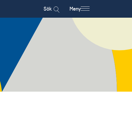
Sök
Meny