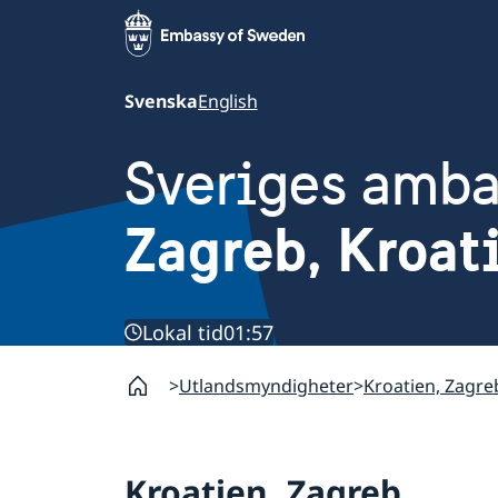
Svenska
English
Sveriges amb
Zagreb, Kroat
Lokal tid
01:57
Utlandsmyndigheter
Kroatien, Zagre
Kroatien, Zagreb