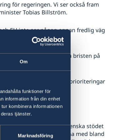
tering för regeringen. Vi ser också fram
minister Tobias Billström.
och EU inte ser någon annan fredlig väg
inska myndigheten åtgärda bristen på
Om
.
utrikespolitiska mål och prioriteringar
andahålla funktioner för
n information från din enhet
raina
 tur kombinera informationen
deras tjänster.
 i februari 2022 har det svenska stödet
or. Sverige har försett Ukraina med bland
Marknadsföring