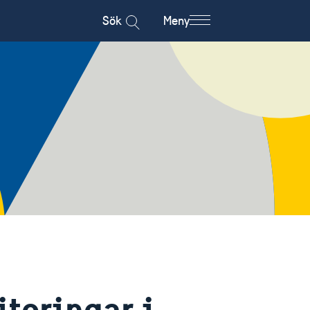
Sök
Meny
teringar i