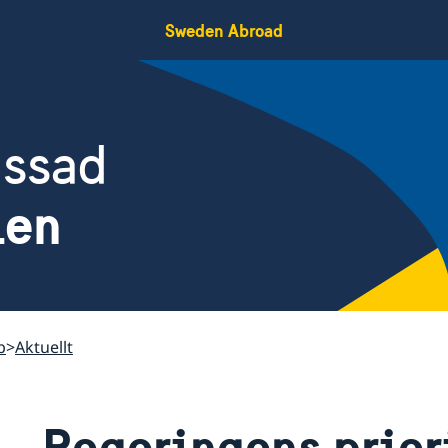
Sweden Abroad
assad
ien
b
Aktuellt
Regeringens priori