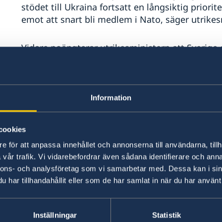
stödet till Ukraina fortsatt en långsiktig priori
emot att snart bli medlem i Nato, säger utrikes
Vidare poängterar utrikesministern att Sverige 
framåt än en förhandlad tvåstatslösning.
– Bosättarvåldet måste stoppas och den palest
Information
demokratisk legitimitet, säger Tobias Billström
Utrikesdeklarationen sammanfattar regeringens 
cookies
för året.
e för att anpassa innehållet och annonserna till användarna, tillh
vår trafik. Vi vidarebefordrar även sådana identifierare och anna
Fortsatt starkt stöd till Uk
nnons- och analysföretag som vi samarbetar med. Dessa kan i sin
har tillhandahållit eller som de har samlat in när du har använt 
Sedan Rysslands storskaliga invasion av Ukraina
till Ukraina uppgått till cirka 30 miljarder kron
Inställningar
Statistik