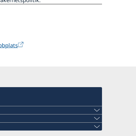
äkerhetspolitik.
bbplats