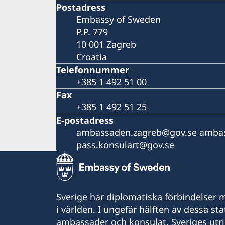
Postadress
Embassy of Sweden
P.P. 779
10 001 Zagreb
Croatia
Telefonnummer
+385 1 492 51 00
Fax
+385 1 492 51 25
E-postadress
ambassaden.zagreb@gov.se ambas
pass.konsulart@gov.se
Sverige har diplomatiska förbindelser me
i världen. I ungefär hälften av dessa sta
ambassader och konsulat. Sveriges utr