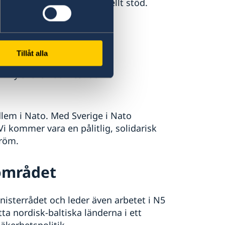
ch humanitärt och finansiellt stöd.
to
Tillåt alla
 ny svensk utrikes- och
dlem i Nato. Med Sverige i Nato
i kommer vara en pålitlig, solidarisk
tröm.
området
nisterrådet och leder även arbetet i N5
a nordisk-baltiska länderna i ett