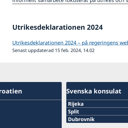
informellt samarbete fokuserat på utrikes och s
Utrikesdeklarationen 2024
Utrikesdeklarationen 2024 – på regeringens we
Senast uppdaterad 15 feb. 2024, 14.02
roatien
Svenska konsulat
Rijeka
Telefon:
Split
Telefon:
Dubrovnik
+385 51 212 287
Telefon: