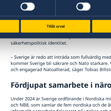
annat militärt stöd, avancerade vapensystem, o
Sverige stödjer också Ukrainas EU-närmande.
Sveriges medlemskap i Na
Tillåt urval
Det kommande medlemskapet i Nato innebär en
säkerhetspolitisk identitet.
– Sverige är redo att inträda som fullvärdig me
kommer Sverige bli säkrare och Nato starkare. V
och engagerad Natoallierad, säger Tobias Bills
Fördjupat samarbete i när
Under 2024 är Sverige ordförande i Nordiska mi
och NB8, som samlar de fem nordiska och de ått