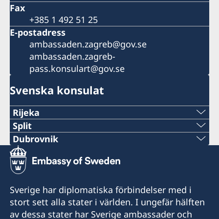
Fax
+385 1 492 51 25
E-postadress
ambassaden.zagreb@gov.se
ambassaden.zagreb-
pass.konsulart@gov.se
Svenska konsulat
Rijeka
Telefon:
Split
Telefon:
Dubrovnik
+385 51 212 287
Telefon:
+38521282196
E-mail:
+385 99 58 999 22
E-mail:
Sverige har diplomatiska förbindelser med i
swedish.consulate.ri@gmail.com
E-mail:
stort sett alla stater i världen. I ungefär hälften
swedish.consulate.split@gmail.com
Sveriges honorärkonsulat i Rijeka
av dessa stater har Sverige ambassader och
swedish.consulate.du@gmail.com