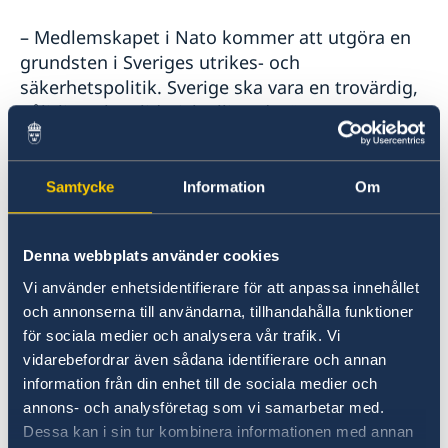
– Medlemskapet i Nato kommer att utgöra en
grundsten i Sveriges utrikes- och
säkerhetspolitik. Sverige ska vara en trovärdig,
pålitlig och solidarisk allierad, säger
utrikesminister Tobias Billström.
Samtycke
Information
Om
Som medlem i Nato kommer Sverige att
engagera sig i alla Natos kärnuppgifter:
avskräckning och kollektivt försvar,
Denna webbplats använder cookies
krishantering och säkerhetssamarbeten.
Vi använder enhetsidentifierare för att anpassa innehållet
och annonserna till användarna, tillhandahålla funktioner
– Vi ska fortsätta främja grundvärden i svensk
för sociala medier och analysera vår trafik. Vi
utrikes- och säkerhetspolitik vilket innebär att
vidarebefordrar även sådana identifierare och annan
vi ska stå upp för folkrätten, mänskliga
information från din enhet till de sociala medier och
rättigheter och jämställdhet, och vara en stark
annons- och analysföretag som vi samarbetar med.
röst för rustningskontroll, nedrustning och
Dessa kan i sin tur kombinera informationen med annan