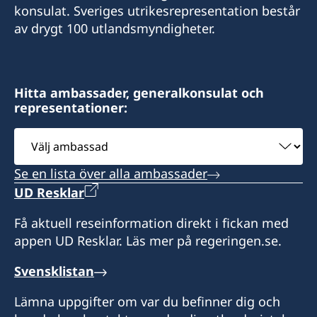
Riva 4
Sveriges honorärkonsulat i Split
konsulat. Sveriges utrikesrepresentation består
51 000 Rijeka
Ulica Hrvatske mornarice 1 J
Sveriges honorärkonsulat i Dubrovnik
av drygt 100 utlandsmyndigheter.
21 000 Split
Vukovarska 17 XIX
Expeditionstid:
20 000 Dubrovnik
tisdag 13.30-15.30
Expeditionstid: tisdagar och torsdagar 10 - 12
Hitta ambassader, generalkonsulat och
Expeditionstid:
representationer:
Honorärkonsulatet utfärdar provisoriska pass
Honorärkonsulatet utfärdar provisoriska pass
tisdagar 10.00 - 12.00
och lämnar ut resehandlingar.
och lämnar ut resehandlingar.
Välj
Honorärkonsulatet utfärdar provisoriska pass
ambassad
Honorärkonsul
Konsulatet i Split är stängt från den 3 till den 14
och lämnar ut resehandlingar.
Se en lista över alla ambassader
augusti. Vänligen vänd dig till konsulaten i
Milorad Stanić
UD Resklar
Honorärkonsul
Rijeka eller Dubrovnik, eller till ambassaden i
Zagreb.
Få aktuell reseinformation direkt i fickan med
Andela Matic
appen UD Resklar. Läs mer på regeringen.se.
Honorärkonsul
Svensklistan
Mladen Drnasin
Lämna uppgifter om var du befinner dig och