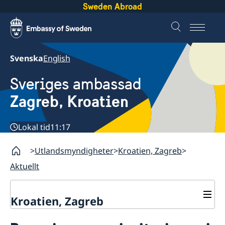
Sweden Abroad
Svenska
English
Sveriges ambassad
Zagreb, Kroatien
Lokal tid
11:17
Utlandsmyndigheter
Kroatien, Zagreb
Aktuellt
Kroatien, Zagreb
Kontakt & öppettider