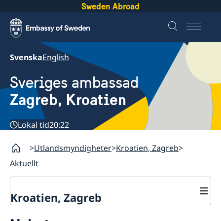
Sweden Abroad
Svenska
English
Sveriges ambassad
Zagreb, Kroatien
Lokal tid
20:22
Utlandsmyndigheter
Kroatien, Zagreb
Aktuellt
Kroatien, Zagreb
Kontakt & öppettider