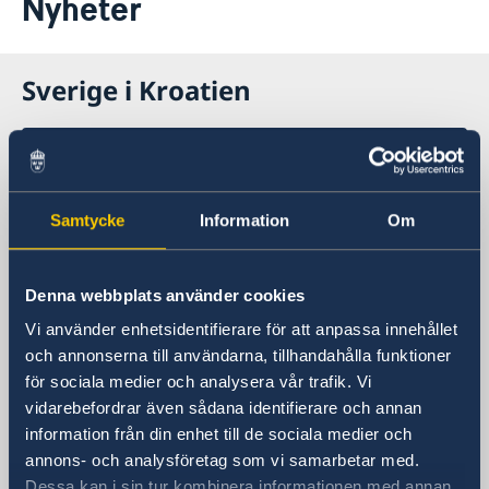
Nyheter
Aktuellt
Om oss
Sverige i Kroatien
Sveriges ambassad i Zagreb,
Kroatien
Samtycke
Information
Om
Besöksadress
Sveriges ambassad
Strojarska cesta 20
Denna webbplats använder cookies
10 001 Zagreb
Vi använder enhetsidentifierare för att anpassa innehållet
Postadress
och annonserna till användarna, tillhandahålla funktioner
Embassy of Sweden
för sociala medier och analysera vår trafik. Vi
P.P. 779
vidarebefordrar även sådana identifierare och annan
10 001 Zagreb
information från din enhet till de sociala medier och
Croatia
annons- och analysföretag som vi samarbetar med.
Telefonnummer
Dessa kan i sin tur kombinera informationen med annan