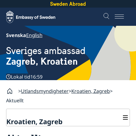
Sweden Abroad
Svenska
English
Sveriges ambassad
Zagreb, Kroatien
Lokal tid
16:59
Utlandsmyndigheter
Kroatien, Zagreb
Aktuellt
Kroatien, Zagreb
Kontakt & öppettider