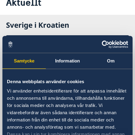
Aktuellt
Aktuellt
Om oss
Sverige i Kroatien
Sveriges ambassad i Zagreb,
Kroatien
Samtycke
Information
Om
Besöksadress
Sveriges ambassad
Strojarska cesta 20
Denna webbplats använder cookies
10 001 Zagreb
Vi använder enhetsidentifierare för att anpassa innehållet
Postadress
och annonserna till användarna, tillhandahålla funktioner
Embassy of Sweden
för sociala medier och analysera vår trafik. Vi
P.P. 779
vidarebefordrar även sådana identifierare och annan
10 001 Zagreb
information från din enhet till de sociala medier och
Croatia
annons- och analysföretag som vi samarbetar med.
Telefonnummer
Dessa kan i sin tur kombinera informationen med annan