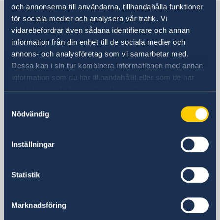
och annonserna till användarna, tillhandahålla funktioner
Sverige i Kirgizistan
för sociala medier och analysera vår trafik. Vi
vidarebefordrar även sådana identifierare och annan
information från din enhet till de sociala medier och
SVERIGES AMBASSAD
annons- och analysföretag som vi samarbetar med.
(STOCKHOLMSBASERAD)
Dessa kan i sin tur kombinera informationen med annan
information som du har tillhandahållit eller som de har
Besöksadress
samlat in när du har använt deras tjänster.
De Stockholmsbaserade
Samtyckesval
utlandsmyndigheterna har inte öppet för
Nödvändig
besökare. Vänligen kontakta oss via epost
eller telefon.
Postadress
Inställningar
Utrikesdepartementet
Kansliet för stöd till mindre
Statistik
utlandsmyndigheter (UD KSU)
103 39 Stockholm
Telefonnummer
Marknadsföring
+46 8 405 10 00