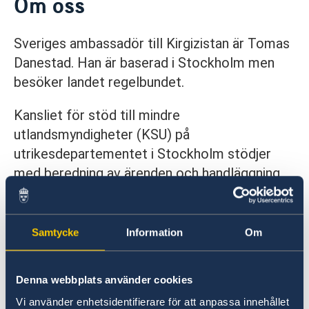
Om oss
Kontakt
Om oss
Sveriges ambassadör till Kirgizistan är Tomas
Dataskyddspolicy (GDPR)
Danestad. Han är baserad i Stockholm men
besöker landet regelbundet.
Kansliet för stöd till mindre
utlandsmyndigheter (KSU) på
utrikesdepartementet i Stockholm stödjer
med beredning av ärenden och handläggning
av sakfrågor,
det finns ett honorärkonsulat i
Bisjkek,
se kontaktinformation längre ner på
sidan.
Samtycke
Information
Om
Senast uppdaterad 09 sep. 2022, 13.29
Denna webbplats använder cookies
Vi använder enhetsidentifierare för att anpassa innehållet