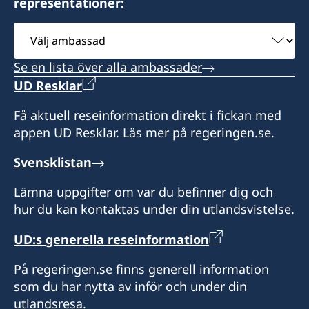
representationer:
mekenchi@gmail.com
Välj
ambassad
Honorärkonsul
Se en lista över alla ambassader
Nourlan U Mamyrov
UD Resklar
Assistent
Få aktuell reseinformation direkt i fickan med
appen UD Resklar. Läs mer på regeringen.se.
Cholpon Temirova
Svensklistan
Lämna uppgifter om var du befinner dig och
hur du kan kontaktas under din utlandsvistelse.
UD:s generella reseinformation
På regeringen.se finns generell information
som du har nytta av inför och under din
utlandsresa.