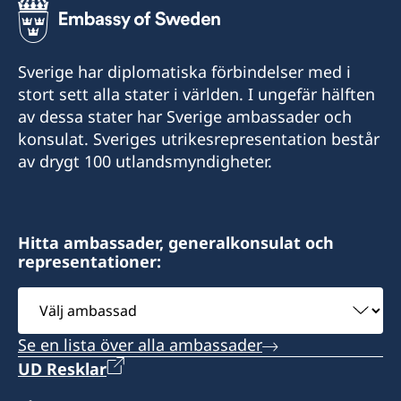
Tel.
+996 312 627010; 627008
Sverige har diplomatiska förbindelser med i
Mobile
stort sett alla stater i världen. I ungefär hälften
av dessa stater har Sverige ambassader och
+996 775 583002
konsulat. Sveriges utrikesrepresentation består
av drygt 100 utlandsmyndigheter.
E-mail
bishkek.swecons@gmail.com
E-mail (alternative)
Hitta ambassader, generalkonsulat och
representationer:
mekenchi@gmail.com
Välj
ambassad
Honorärkonsul
Se en lista över alla ambassader
Nourlan U Mamyrov
UD Resklar