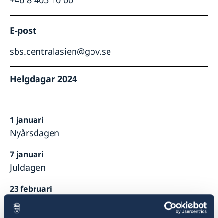
+46 8 405 10 00
E-post
sbs.centralasien@gov.se
Helgdagar 2024
1 januari
Nyårsdagen
7 januari
Juldagen
23 februari
Defender of The Fatherland Day