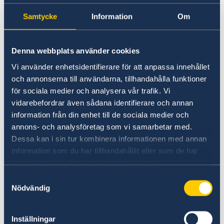
8 mars
Samtycke
Information
Om
Internationella kvinnodagen
21 mars
Denna webbplats använder cookies
Nowruz
Vi använder enhetsidentifierare för att anpassa innehållet
7 april
och annonserna till användarna, tillhandahålla funktioner
Day of People's April Revolution
för sociala medier och analysera vår trafik. Vi
vidarebefordrar även sådana identifierare och annan
1 maj
information från din enhet till de sociala medier och
International Labour Day
annons- och analysföretag som vi samarbetar med.
Dessa kan i sin tur kombinera informationen med annan
9-10 April
information som du har tillhandahållit eller som de har
Orozo Ait (Eid al-Fitr)
samlat in när du har använt deras tjänster.
Samtyckesval
5 maj
Nödvändig
Constitution Day
9 maj
Inställningar