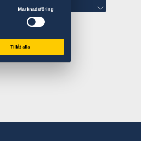
Marknadsföring
Tillåt alla
om
Almaty
203