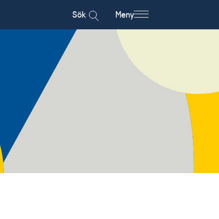
Sök
Meny