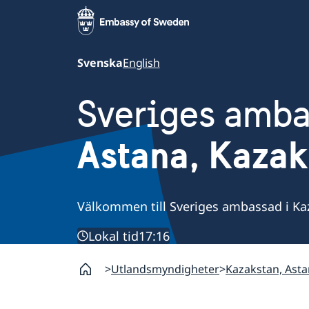
Svenska
English
Sveriges amb
Astana, Kazak
Välkommen till Sveriges ambassad i Ka
Lokal tid
17:16
Utlandsmyndigheter
Kazakstan, Ast