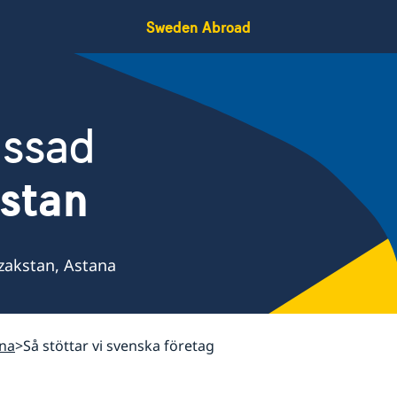
Sweden Abroad
assad
stan
zakstan, Astana
ana
Så stöttar vi svenska företag