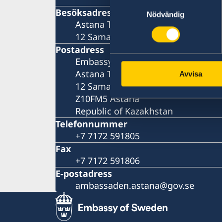
Samtyckesval
Besöksadress
Nödvändig
Astana Tower 17th floor
12 Samal Microdistrict
Postadress
Embassy of Sweden
Astana Tower 17th floor
Avvisa
12 Samal Microdistrict
Z10FM5 Astana
Republic of Kazakhstan
Telefonnummer
+7 7172 591805
Fax
+7 7172 591806
E-postadress
ambassaden.astana@gov.se