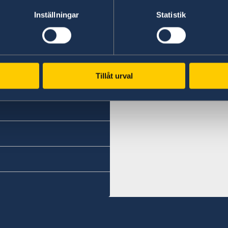
Almaty
Inställningar
Statistik
Tel.
+7 727 259 65 75
Tel.
Tillåt urval
+7 727 259 65 77
E-mail
almaty.sweden@gmail.c
Fax
+7 727 2596576
Consulate of Sweden in 
Dostyk 248-B, room 202, 