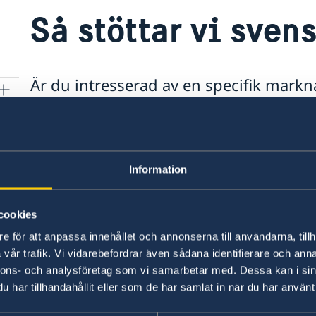
Så stöttar vi sven
Är du intresserad av en specifik mark
ett globalt nätverk som består av amb
öppnar dörrar, skapar kontakter och gui
företag som behöver hjälp? Här hittar d
nästa steg – enkelt och samlat.
Information
cookies
e för att anpassa innehållet och annonserna till användarna, tillh
vår trafik. Vi vidarebefordrar även sådana identifierare och anna
nnons- och analysföretag som vi samarbetar med. Dessa kan i sin
har tillhandahållit eller som de har samlat in när du har använt 
Svenska konsulat