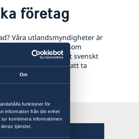
ska företag
nad? Våra utlandsmyndigheter är
assader och konsulat som
dar dig rätt. Är du ett svenskt
u allt du behöver för att ta
Om
andahålla funktioner för
n information från din enhet
 tur kombinera informationen
deras tjänster.