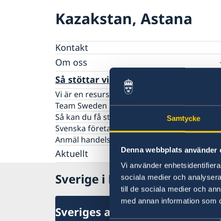
Kazakstan, Astana
Kontakt
Om oss
Ambassadens personal
Så stöttar vi svenska företag
GDPR
Vi är en resurs för svenska företag
Team Sweden
Så kan du få stöd
Samtycke
Svenska företag i Kazakstan
Anmäl handelshinder
Denna webbplats använder 
Aktuellt
Vi använder enhetsidentifierar
Nyheter
Sverige i Kazakstan
sociala medier och analysera 
Regeringens prioriteringar i
Handel
till de sociala medier och a
utrikesdeklarationen 2026
med annan information som du 
Sveriges ambassad