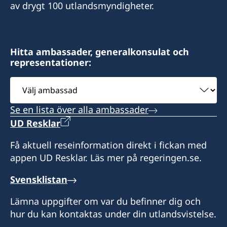
av drygt 100 utlandsmyndigheter.
E-mail
almaty.sweden@gmail.com
Fax
Hitta ambassader, generalkonsulat och
representationer:
+7 727 2596576
Välj
ambassad
Consulate of Sweden in Almaty
Dostyk 248-B, room 202, 203
Se en lista över alla ambassader
Almaty, 050059
UD Resklar
Republic of Kazakhstan
Få aktuell reseinformation direkt i fickan med
Honorärkonsul
appen UD Resklar. Läs mer på regeringen.se.
Nurlan Izmailov
Svensklistan
Assistent
Lämna uppgifter om var du befinner dig och
hur du kan kontaktas under din utlandsvistelse.
Olga Kulakova