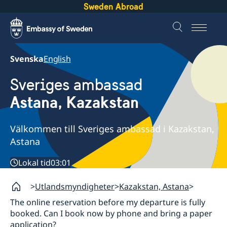
Sweden Abroad
Svenska
English
Sveriges ambassad
Astana, Kazakstan
Välkommen till Sveriges ambassad i Kazakstan,
Astana
Lokal tid
03:01
Utlandsmyndigheter
Kazakstan, Astana
The online reservation before my departure is fully
booked. Can I book now by phone and bring a paper
application?