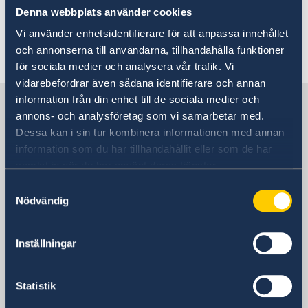
according to your needs. The new date of the
Denna webbplats använder cookies
appointment will be informed by e-mail.
Vi använder enhetsidentifierare för att anpassa innehållet
och annonserna till användarna, tillhandahålla funktioner
Senast uppdaterad 19 feb. 2018, 19.53
för sociala medier och analysera vår trafik. Vi
vidarebefordrar även sådana identifierare och annan
information från din enhet till de sociala medier och
Sverige i Kazakstan
annons- och analysföretag som vi samarbetar med.
Dessa kan i sin tur kombinera informationen med annan
Sveriges ambassad
information som du har tillhandahållit eller som de har
samlat in när du har använt deras tjänster.
Besöksadress
Samtyckesval
Astana Tower 17th floor
Nödvändig
12 Samal Microdistrict
Postadress
Inställningar
Embassy of Sweden
Astana Tower 17th floor
12 Samal Microdistrict
Statistik
Z10FM5 Astana