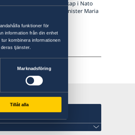
säkerhet. Sveriges medlemskap i Nato
 orolig tid, säger utrikesminister Maria
andahålla funktioner för
n information från din enhet
 på regeringen.se.
 tur kombinera informationen
deras tjänster.
Marknadsföring
Tillåt alla