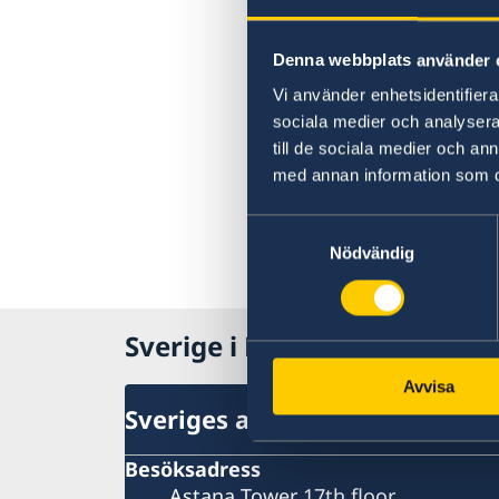
Denna webbplats använder 
Vi använder enhetsidentifierar
sociala medier och analysera 
till de sociala medier och a
med annan information som du 
Samtyckesval
Nödvändig
Sverige i Kazakstan
Avvisa
Sveriges ambassad
Besöksadress
Astana Tower 17th floor