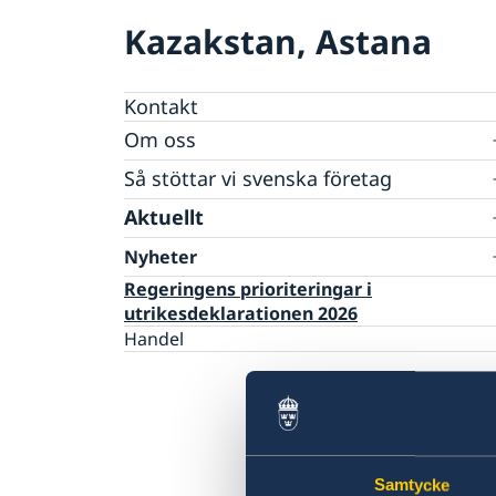
Kazakstan, Astana
Kontakt
Om oss
Ambassadens personal
Så stöttar vi svenska företag
GDPR
Vi är en resurs för svenska företag
Aktuellt
Team Sweden
Nyheter
Så kan du få stöd
Svenska företag i Kazakstan
Regeringens prioriteringar i
Anmäl handelshinder
utrikesdeklarationen 2026
Handel
Samtycke