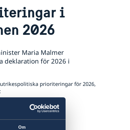
teringar i
nen 2026
minister Maria Malmer
a deklaration för 2026 i
rikespolitiska prioriteringar för 2026,
:
and.
del.
Om