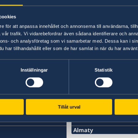
– Vi har valt att värna Sveriges och svenskars 
gör vårt land säkrare. Vi står inte ensamma i en
cookies
Malmer Stenergard.
e för att anpassa innehållet och annonserna till användarna, tillh
vår trafik. Vi vidarebefordrar även sådana identifierare och anna
Läs pressmeddelandet om utrikesdeklarationen
nnons- och analysföretag som vi samarbetar med. Dessa kan i sin
har tillhandahållit eller som de har samlat in när du har använt 
Läs hela utrikesdeklarationen på regeringen.se.
Inställningar
Statistik
Senast uppdaterad 19 feb. 2026, 13.29
Tillåt urval
Svenska konsulat
Almaty