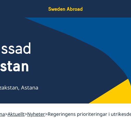
Sweden Abroad
assad
stan
zakstan, Astana
ana
Aktuellt
Nyheter
Regeringens prioriteringar i utrikesd