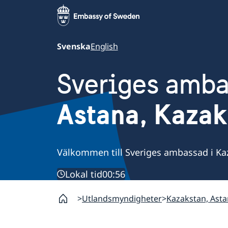
Svenska
English
Sveriges amb
Astana, Kazak
Välkommen till Sveriges ambassad i Ka
Lokal tid
00:56
Utlandsmyndigheter
Kazakstan, Ast