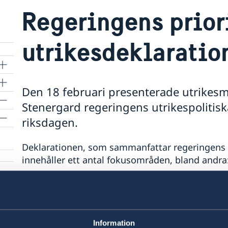
Regeringens priori
utrikesdeklaratio
Den 18 februari presenterade utrikes
Stenergard regeringens utrikespolitisk
riksdagen.
Deklarationen, som sammanfattar regeringens ut
innehåller ett antal fokusområden, bland andra
Stödet till Ukraina och ökad press på Ryssl
Stärkta samarbeten inom säkerhet och han
Jämställdhet och kvinnors egenmakt.
Information