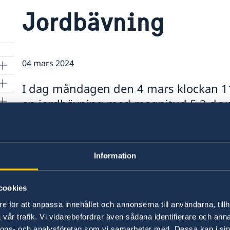
Jordbävning
04 mars 2024
I dag måndagen den 4 mars klockan 11:
en jordbävning med magnitud 5.3 dryg
största stad Almaty. Ambassaden följe
uppmanar svenska medborgare i de be
nyhetsrapportering samt lokala myndig
Information
Kontaktinformation: Tel +7 7172 59180
ambassaden.astana@gov.se
cookies
e för att anpassa innehållet och annonserna till användarna, tillh
vår trafik. Vi vidarebefordrar även sådana identifierare och anna
nnons- och analysföretag som vi samarbetar med. Dessa kan i sin