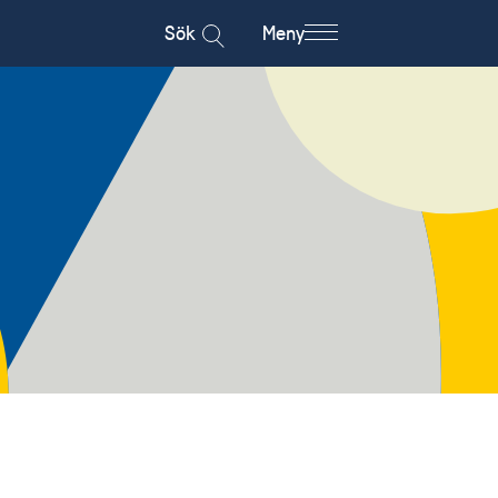
Sök
Meny