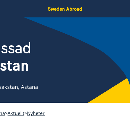
Sweden Abroad
assad
stan
zakstan, Astana
ana
Aktuellt
Nyheter