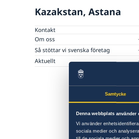
Kazakstan, Astana
Kontakt
Om oss
Ambassadens personal
Så stöttar vi svenska företag
GDPR
Vi är en resurs för svenska företag
Aktuellt
Team Sweden
Nyheter
Så kan du få stöd
Svenska företag i Kazakstan
Regeringens prioriteringar i
Handel
Anmäl handelshinder
utrikesdeklarationen 2026
Samtycke
Denna webbplats använder 
Vi använder enhetsidentifierar
sociala medier och analysera 
till de sociala medier och a