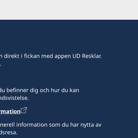
Almaty
203
n direkt i fickan med appen UD Resklar.
.
u befinner dig och hur du kan
dsvistelse.
ormation
enerell information som du har nytta av
dsresa.