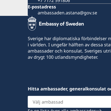
+7 7172 591806
E-postadress
ambassaden.astana@gov.se
Sverige har diplomatiska förbindelser me
i världen. I ungefär hälften av dessa sta
ambassader och konsulat. Sveriges utr
av drygt 100 utlandsmyndigheter.
Hitta ambassader, generalkonsulat o
Välj
ambassad
Se en lista över alla ambassader