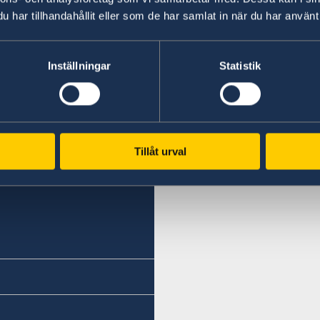
har tillhandahållit eller som de har samlat in när du har använt 
Inställningar
Statistik
Svenska konsulat
Almaty
Tel.
Tillåt urval
+7 727 259 65 75
Tel.
+7 727 259 65 77
E-mail
almaty.sweden@gmail.c
Fax