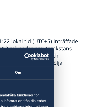
22 lokal tid (UTC+5) inträffade
t 3 mil söder om Kazakstans
r noga utvecklingen och
rörda områdena att följa
heters anvisningar.
Om
5 E-post:
andahålla funktioner för
n information från din enhet
 tur kombinera informationen