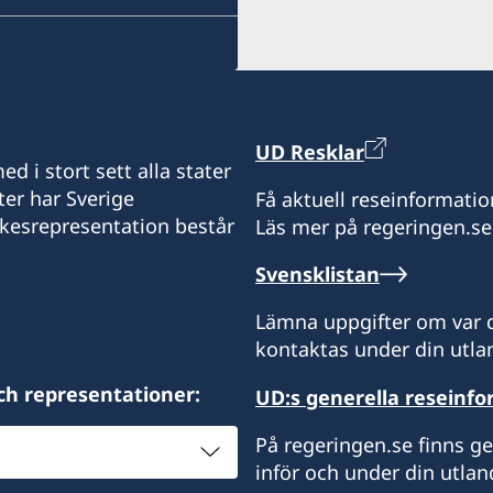
+7 727 2596576
Consulate of Sweden in 
Dostyk 248-B, room 202, 
Almaty, 050059
UD Resklar
d i stort sett alla stater
Republic of Kazakhstan
ter har Sverige
Få aktuell reseinformatio
Honorärkonsul
ikesrepresentation består
Läs mer på regeringen.se
Nurlan Izmailov
Svensklistan
Lämna uppgifter om var d
Assistent
kontaktas under din utlan
Olga Kulakova
ch representationer:
UD:s generella reseinf
På regeringen.se finns g
inför och under din utlan