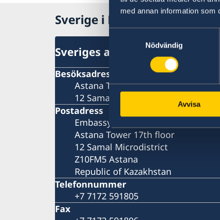
med annan information som du 
Sverige i Kazakstan
Samtyckesval
Nödvändig
Sveriges ambassad
Besöksadress
Astana Tower 17th floor
12 Samal Microdistrict
Avvisa
Postadress
Embassy of Sweden
Astana Tower 17th floor
12 Samal Microdistrict
Z10FM5 Astana
Republic of Kazakhstan
Telefonnummer
+7 7172 591805
Fax