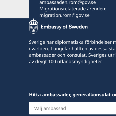
ambassaden.rom@gov.se
Migrationsrelaterade ärenden:
migration.rom@gov.se
Sverige har diplomatiska förbindelser me
i världen. I ungefär hälften av dessa sta
ambassader och konsulat. Sveriges utr
av drygt 100 utlandsmyndigheter.
Hitta ambassader, generalkonsulat o
Välj
ambassad