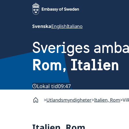
Svenska
English
Italiano
Sveriges amb
Rom, Italien
Lokal tid
09:47
Utlandsmyndigheter
Italien, Rom
Vil
Italien, Rom