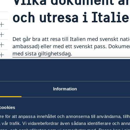
och utresa i Itali
Det går bra att resa till Italien med svenskt natio
ambassad) eller med ett svenskt pass. Dokumente
med sista giltighetsdag.
Senast uppdaterad 11 jan. 2019, 14.17
Information
cookies
Svenska konsulat
e för att anpassa innehållet och annonserna till användarna, tillh
vår trafik. Vi vidarebefordrar även sådana identifierare och anna
Anacapri