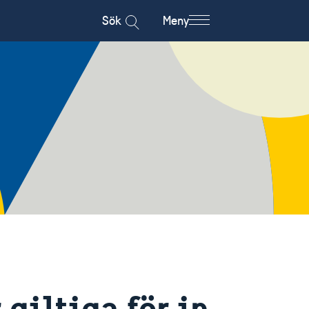
Sök
Meny
giltiga för in