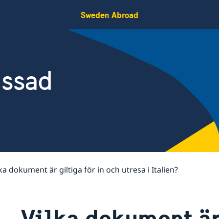
Sweden Abroad
assad
ka dokument är giltiga för in och utresa i Italien?
Vilka dokument är 