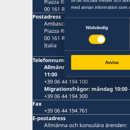
till de sociala medier och a
Piazza Rio de Janeiro, 3
med annan information som du 
00 161 Roma
Postadress
Samtyckesval
Ambasciata di Svezia
Nödvändig
Piazza Rio de Janeiro, 3
00 161 Roma (RM)
Italia
Telefonnummer
Avvisa
Allmänna och konsulära frågor: 
11:00
+39 06 44 194 100
Migrationsfrågor: måndag 10:00 -
+39 06 44 194 300
Fax
+39 06 44 194 761
E-postadress
Allmänna och konsulära ärenden: