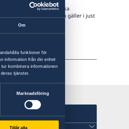
ör att få tillbaka den svenska
en för att få veta vad som gäller i just
Om
styrelsens webbplats
.
andahålla funktioner för
n information från din enhet
 tur kombinera informationen
deras tjänster.
Marknadsföring
Tillåt alla