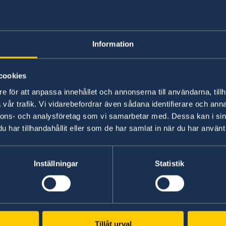
I regel behöver du inte göra ett nytt förarprov f
körkortsbehörigheten. Kontakta Transportstyrels
ditt fall.
Information
Läs om hur du förnyar ditt körkort på
Transport
cookies
e för att anpassa innehållet och annonserna till användarna, tillh
vår trafik. Vi vidarebefordrar även sådana identifierare och anna
nnons- och analysföretag som vi samarbetar med. Dessa kan i sin
Senast uppdaterad 10 okt. 2017, 09.36
har tillhandahållit eller som de har samlat in när du har använt 
Inställningar
Statistik
Svenska konsulat
Anacapri
Tillåt urval