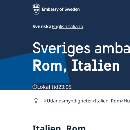
Svenska
English
Italiano
Sveriges amb
Rom, Italien
Lokal tid
23:05
Utlandsmyndigheter
Italien, Rom
Hu
Italien, Rom