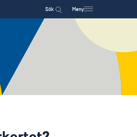
Sök
Meny
rkortet?