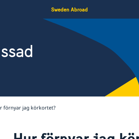
Sweden Abroad
assad
r förnyar jag körkortet?
Hur förnyar jag kö