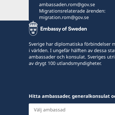
ambassaden.rom@gov.se
Migrationsrelaterade ärenden:
migration.rom@gov.se
Sverige har diplomatiska förbindelser me
i världen. I ungefär hälften av dessa sta
ambassader och konsulat. Sveriges utr
av drygt 100 utlandsmyndigheter.
Hitta ambassader, generalkonsulat o
Välj
ambassad