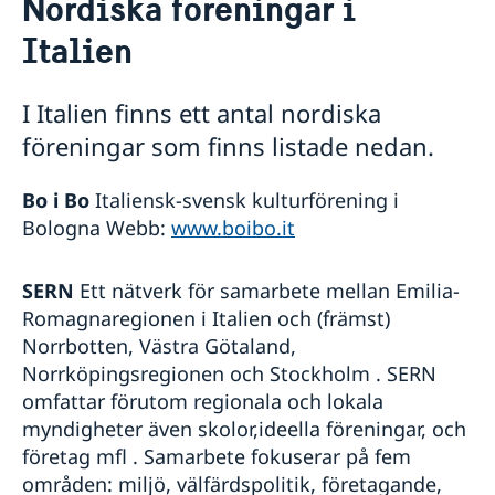
Nordiska föreningar i
Om oss
Italien
Ambassadens personal
Så stöttar vi svenska företag
Lediga tjänster
Vi är en resurs för svenska företag
Aktuellt
Dataskyddspolicy (GDPR)
Team Sweden
I Italien finns ett antal nordiska
Nyheter
Sverige i Italien
Så kan du få stöd
föreningar som finns listade nedan.
Ambassadens reseinformation
Svenska företag i Italien
Svenska skolor och kyrkor i Italien
Ambassadens sociala medier
Anmäl handelshinder
Nordiska föreningar
Bo i Bo
Italiensk-svensk kulturförening i
Svenska Rominstitutet
Bologna Webb:
www.boibo.it
Språkskolor och universitet i Italien
Villa San Michele
Länkar
SERN
Ett nätverk för samarbete mellan Emilia-
Romagnaregionen i Italien och (främst)
Norrbotten, Västra Götaland,
Norrköpingsregionen och Stockholm . SERN
omfattar förutom regionala och lokala
myndigheter även skolor,ideella föreningar, och
företag mfl . Samarbete fokuserar på fem
områden: miljö, välfärdspolitik, företagande,