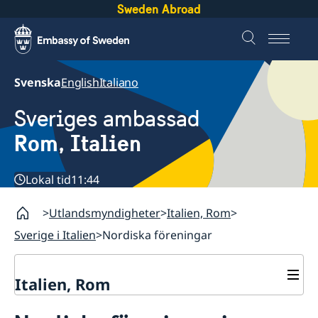
Sweden Abroad
Svenska
English
Italiano
Sveriges ambassad
Rom, Italien
Lokal tid
11:44
Utlandsmyndigheter
Italien, Rom
Sverige i Italien
Nordiska föreningar
Italien, Rom
Kontakt