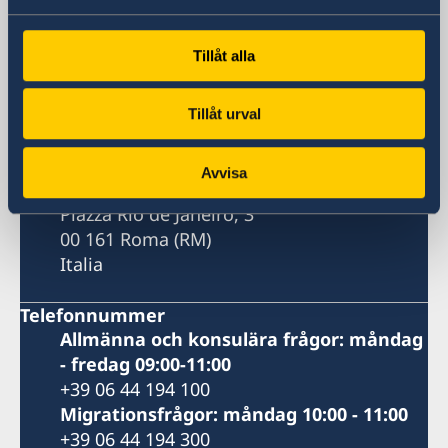
Sveriges ambassad
Tillåt alla
Besöksadress
Piazza Rio de Janeiro, 3
Tillåt urval
00 161 Roma
Postadress
Avvisa
Ambasciata di Svezia
Piazza Rio de Janeiro, 3
00 161 Roma (RM)
Italia
Telefonnummer
Allmänna och konsulära frågor: måndag
- fredag 09:00-11:00
+39 06 44 194 100
Migrationsfrågor: måndag 10:00 - 11:00
+39 06 44 194 300