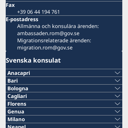
Fax
+39 06 44 194 761
E-postadress
Allmänna och konsulära ärenden:
ambassaden.rom@gov.se
Migrationsrelaterade ärenden:
migration.rom@gov.se
Svenska konsulat
Anacapri
Telefon:
Bari
Telefon:
Bologna
+39 081 837 14 01
Telefon:
Cagliari
+39 345 3801306
Telefon:
Florens
E-post:
+39 051 588 36 31
Telefon:
Genua
E-post:
+39 070 668 208
administration@sanmichele.org
Telefon:
Milano
E-post:
+39 055 054 65 56
consolato.svedese.bari@gmail.com
Telefon:
Neapel