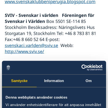
www.svenskaklubbeniperugia.blogspot.com
SVIV - Svenskar i världen Föreningen för
Svenskar i Världen
Box 5501 SE-114 85
Stockholm Besöksadress: Näringslivets Hus
Storgatan 19, Stockholm Tel: +46 8 783 81 81
Fax:+46 8 660 52 64 E-post:
svenskar.i.varlden@sviv.se
Webb:
http://www.sviv.se/
SWEA
Swedish Women's Educational
Association - är en global ideell förening för
svenskor och svensktalande kvinnor som är
Samtycke
Information
Om
eller har varit bosatta utomlands
SWEA Rom
E-post:
rom@swea.org
Webb:
Denna webbplats använder cookies
www.rom.swea.org
Vi använder enhetsidentifierare för att anpassa innehållet