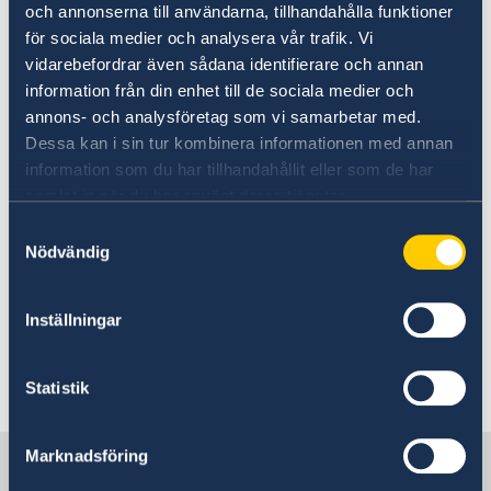
och annonserna till användarna, tillhandahålla funktioner
SWEA Milano
E-post:
milano@swea.org
Webb:
för sociala medier och analysera vår trafik. Vi
www.milano.swea.org
vidarebefordrar även sådana identifierare och annan
information från din enhet till de sociala medier och
annons- och analysföretag som vi samarbetar med.
SWEA Rimini
E-post:
rimini@swea.org
Webb:
Dessa kan i sin tur kombinera informationen med annan
www.rimini.swea.org
information som du har tillhandahållit eller som de har
samlat in när du har använt deras tjänster.
SVERA- svensk kulturförening- Ravenna
Via
Samtyckesval
santucci 5, 48121 Ravenna, Italien Pernilla Vall:
Nödvändig
Tel: +393407185204 E-post:
sverainfo@gmail.com Facebook
: @sveraitaly
Inställningar
Instagram: sveraitaly
Senast uppdaterad 16 maj 2023, 10.22
Statistik
Marknadsföring
Sverige i Italien