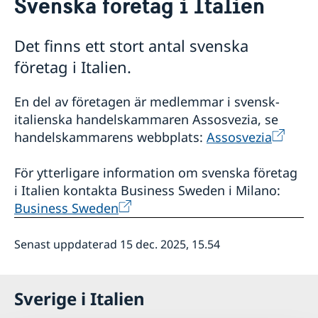
Svenska företag i Italien
Om oss
Ambassadens personal
Så stöttar vi svenska företag
Det finns ett stort antal svenska
Lediga tjänster
Vi är en resurs för svenska företag
Dataskyddspolicy (GDPR)
företag i Italien.
Team Sweden
Så kan du få stöd
En del av företagen är medlemmar i svensk-
Svenska företag i Italien
Anmäl handelshinder
italienska handelskammaren Assosvezia, se
handelskammarens webbplats:
Assosvezia
Aktuellt
Nyheter
Sverige i Italien
För ytterligare information om svenska företag
Ambassadens reseinformation
Svenska skolor och kyrkor i Italien
i Italien kontakta Business Sweden i Milano:
Ambassadens sociala medier
Nordiska föreningar
Business Sweden
Svenska Rominstitutet
Språkskolor och universitet i Italien
Senast uppdaterad 15 dec. 2025, 15.54
Villa San Michele
Länkar
Sverige i Italien