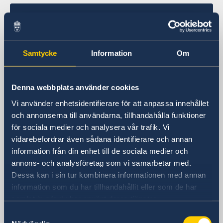
Sveriges ambassad
Besöksadress
Piazza Rio de Janeiro, 3
Samtycke
Information
Om
00 161 Roma
Postadress
Denna webbplats använder cookies
Ambasciata di Svezia
Piazza Rio de Janeiro, 3
Vi använder enhetsidentifierare för att anpassa innehållet
00 161 Roma (RM)
och annonserna till användarna, tillhandahålla funktioner
Italia
för sociala medier och analysera vår trafik. Vi
vidarebefordrar även sådana identifierare och annan
information från din enhet till de sociala medier och
Telefonnummer
annons- och analysföretag som vi samarbetar med.
Allmänna och konsulära frågor: måndag
Dessa kan i sin tur kombinera informationen med annan
- fredag 09:00-11:00
information som du har tillhandahållit eller som de har
+39 06 44 194 100
samlat in när du har använt deras tjänster.
Migrationsfrågor: måndag 10:00 - 11:00
+39 06 44 194 300
Samtyckesval