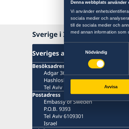
Denna webbplats använder 
Vi använder enhetsidentifierar
sociala medier och analysera 
till de sociala medier och a
Sverige i Israel, Tel Aviv
med annan information som du 
Samtyckesval
Sveriges ambassad
Nödvändig
Besöksadress
Adgar 360, 24 tr.
Hashlosha Street 2
Tel Aviv
Avvisa
Postadress
Embassy of Sweden
P.O.B. 9393
Tel Aviv 6109301
Israel