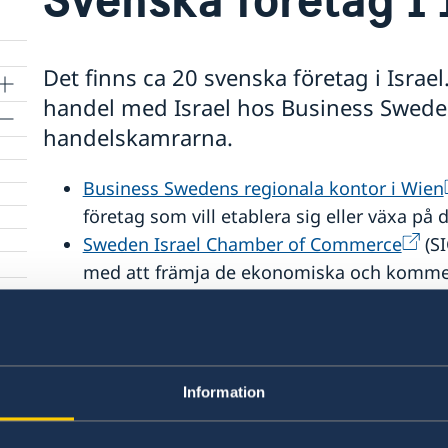
Det finns ca 20 svenska företag i Israe
handel med Israel hos Business Sweden
handelskamrarna.
Business Swedens regionala kontor i Wien
företag som vill etablera sig eller växa på
Sweden Israel Chamber of Commerce
(SI
med att främja de ekonomiska och kommers
Israel.
Israel Sweden Chamber of Commerce
(IS
att främja handels- och investeringsflöden 
bygga närmare band mellan företag, affär
Information
innovationsekosystem i de båda länderna.