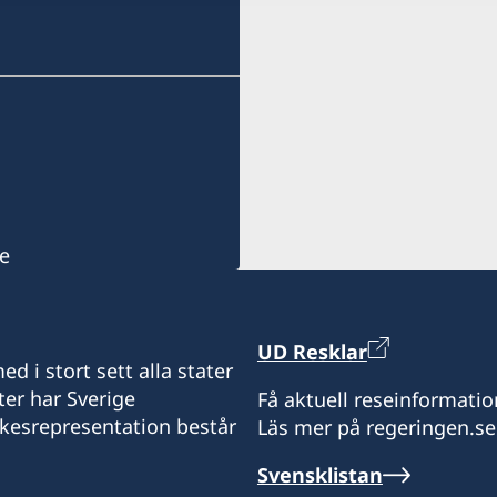
Mor Center 2nd floor
Fax
Eilat
+972 4 866 49 02
Israel
Consulate of Sweden
Honorärkonsul
2 Kikar Chayat
Mr Moshe Krispin
Haifa 31334
Israel
Honorärkonsul
e
Mr. Gil Castel
UD Resklar
d i stort sett alla stater
ter har Sverige
Få aktuell reseinformatio
ikesrepresentation består
Läs mer på regeringen.se
Svensklistan