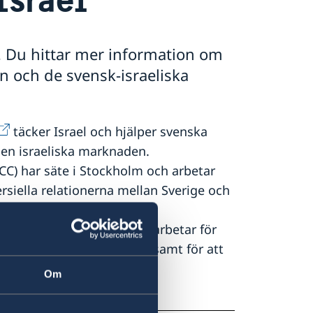
l. Du hittar mer information om
 och de svensk-israeliska
täcker Israel och hjälper svenska
 den israeliska marknaden.
CC) har säte i Stockholm och arbetar
iella relationerna mellan Sverige och
CC) har säte i Tel Aviv och arbetar för
mellan Israel och Sverige samt för att
sverksamheter och
Om