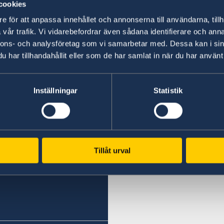
cookies
e för att anpassa innehållet och annonserna till användarna, tillh
Senast uppdaterad 15 dec. 2025, 14.32
vår trafik. Vi vidarebefordrar även sådana identifierare och anna
nnons- och analysföretag som vi samarbetar med. Dessa kan i sin
har tillhandahållit eller som de har samlat in när du har använt 
Svenska konsulat
Inställningar
Statistik
Eilat
Telefon
Haifa
Telefon 1
+972 (0)8 6348038
Tillåt urval
+972 4 864 31 62
Fax
Telefon 2
+972 (0)8 6347021
+972 4 864 31 65
Consulate of Sweden