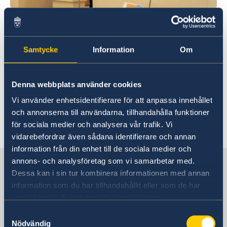
Photo: Anders Löwdin/Riksdagen
Samtycke
Information
Om
Ta del av och läs
utrikesdeklarationen 2023.
Denna webbplats använder cookies
Vi använder enhetsidentifierare för att anpassa innehållet
Tal: Utrikesdeklarationen på regeringens
och annonserna till användarna, tillhandahålla funktioner
webbplats
för sociala medier och analysera vår trafik. Vi
Pressmeddelande om utrikesdeklarationen på
vidarebefordrar även sådana identifierare och annan
regeringens webbplats
information från din enhet till de sociala medier och
Sverige i Israel, Tel Aviv
annons- och analysföretag som vi samarbetar med.
Dessa kan i sin tur kombinera informationen med annan
information som du har tillhandahållit eller som de har
Sveriges ambassad
samlat in när du har använt deras tjänster.
Samtyckesval
Besöksadress
Nödvändig