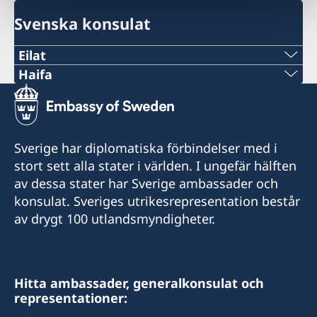
Svenska konsulat
Eilat
Telefon
Haifa
Telefon 1
+972 (0)8 6348038
+972 4 864 31 62
Fax
Sverige har diplomatiska förbindelser med i
Telefon 2
stort sett alla stater i världen. I ungefär hälften
+972 (0)8 6347021
av dessa stater har Sverige ambassader och
+972 4 864 31 65
Consulate of Sweden
konsulat. Sveriges utrikesrepresentation består
Mor Center 2nd floor
av drygt 100 utlandsmyndigheter.
Fax
Eilat
+972 4 866 49 02
Israel
Consulate of Sweden
Hitta ambassader, generalkonsulat och
Honorärkonsul
representationer:
2 Kikar Chayat
Mr Moshe Krispin
Haifa 31334