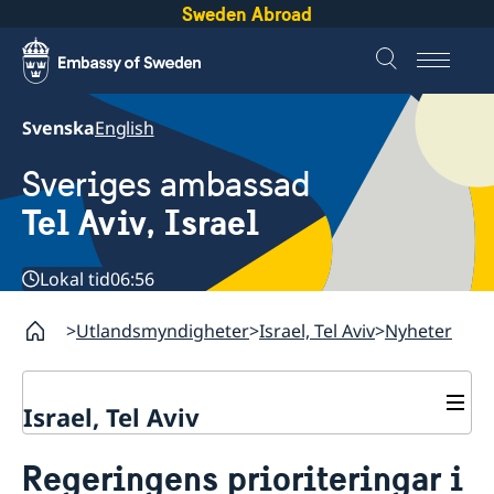
Sweden Abroad
Svenska
English
Sveriges ambassad
Tel Aviv, Israel
Lokal tid
06:56
Utlandsmyndigheter
Israel, Tel Aviv
Nyheter
Israel, Tel Aviv
Kontakt och öppettider
Regeringens prioriteringar i
Om ambassaden