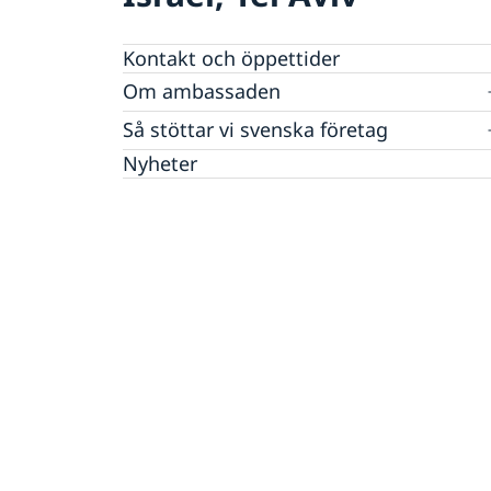
Kontakt och öppettider
Om ambassaden
Lediga tjänster
Så stöttar vi svenska företag
GDPR
Vi är en resurs för svenska företag
Nyheter
Team Sweden
Så kan du få stöd
Svenska företag i Israel
Anmäl handelshinder