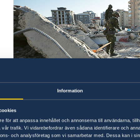
Photo credit: Försvarsmakten/Swedish Armed Forces
Information
Sverige har hittills bidragit med 117 miljoner kro
jordbävningsdrabbade länderna. Totalt 37 miljo
cookies
humanitära stöd via Internationella Rödakors-
e för att anpassa innehållet och annonserna till användarna, tillh
FN:s fond för katastrofbistånd. Genom Sida har y
vår trafik. Vi vidarebefordrar även sådana identifierare och anna
FN-organisationer, Svenska Röda Korset och Isl
nnons- och analysföretag som vi samarbetar med. Dessa kan i sin
bränsle, matpaket, logi, sjukvård och ambulanse