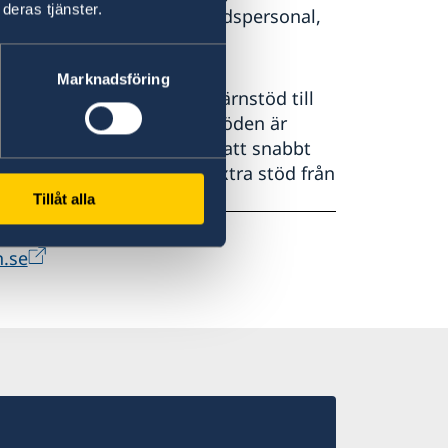
deras tjänster.
ygtransporter med sjukvårdspersonal,
.
Marknadsföring
re. I Syrien har vi stora kärnstöd till
ahalvmånefederationen. Stöden är
 kapacitet och beredskap att snabbt
ningar, nödappeller och extra stöd från
Tillåt alla
n.se