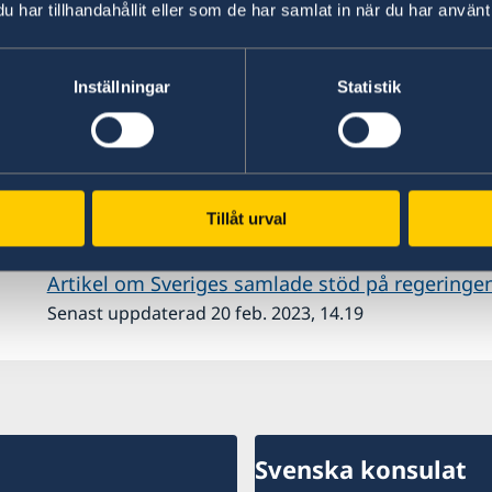
har tillhandahållit eller som de har samlat in när du har använt 
samhällsskydd och beredskap har genomfört fl
sök- och räddningsteam, hundar och familjetält
Inställningar
Statistik
Sverige är en av världens största humanitära giva
både FN och Internationella Rödakors- och röd
avgörande för de humanitära organisationernas
kunna hjälpa till, utan att invänta behovsbedöm
givare.
Tillåt urval
Artikel om Sveriges samlade stöd på regeringe
Senast uppdaterad 20 feb. 2023, 14.19
Svenska konsulat