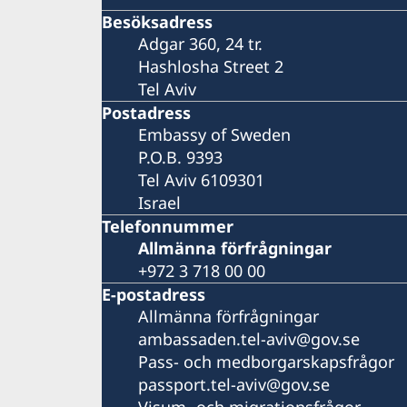
Besöksadress
Adgar 360, 24 tr.
Hashlosha Street 2
Tel Aviv
Postadress
Embassy of Sweden
P.O.B. 9393
Tel Aviv 6109301
Israel
Telefonnummer
Allmänna förfrågningar
+972 3 718 00 00
E-postadress
Allmänna förfrågningar
ambassaden.tel-aviv@gov.se
Pass- och medborgarskapsfrågor
passport.tel-aviv@gov.se
Visum- och migrationsfrågor