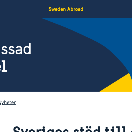
Sweden Abroad
assad
el
Nyheter
Sveriges stöd till