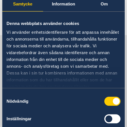
Samtycke
Information
Om
besöka denna sida.
Denna webbplats använder cookies
Vi använder enhetsidentifierare för att anpassa innehållet
och annonserna till användarna, tillhandahålla funktioner
Sverige i Israel, Tel Aviv
för sociala medier och analysera vår trafik. Vi
vidarebefordrar även sådana identifierare och annan
information från din enhet till de sociala medier och
Sveriges ambassad
annons- och analysföretag som vi samarbetar med.
Dessa kan i sin tur kombinera informationen med annan
Besöksadress
information som du har tillhandahållit eller som de har
Adgar 360, 24 tr.
samlat in när du har använt deras tjänster.
Hashlosha Street 2
Samtyckesval
Tel Aviv
Nödvändig
Postadress
Embassy of Sweden
P.O.B. 9393
Inställningar
Tel Aviv 6109301