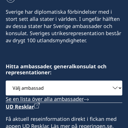
+972 4 864 31 62
Fax
Sverige har diplomatiska förbindelser med i
Telefon 2
stort sett alla stater i världen. I ungefär hälften
+972 (0)8 6347021
av dessa stater har Sverige ambassader och
+972 4 864 31 65
Consulate of Sweden
konsulat. Sveriges utrikesrepresentation består
Mor Center 2nd floor
av drygt 100 utlandsmyndigheter.
Fax
Eilat
+972 4 866 49 02
Israel
Consulate of Sweden
Hitta ambassader, generalkonsulat och
Honorärkonsul
representationer:
2 Kikar Chayat
Mr Moshe Krispin
Haifa 31334
Välj
Israel
ambassad
Se en lista över alla ambassader
Honorärkonsul
UD Resklar
Mr. Gil Castel
Få aktuell reseinformation direkt i fickan med
appen UD Resklar. Läs mer på regeringen.se.