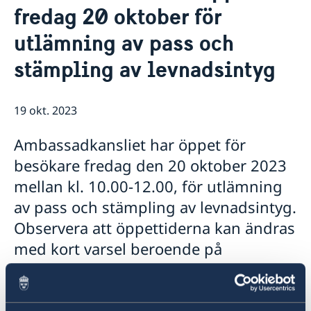
fredag 20 oktober för
Lediga tjänster
Så stöttar vi svenska företag
GDPR
utlämning av pass och
Vi är en resurs för svenska företag
Nyheter
Team Sweden
stämpling av levnadsintyg
Så kan du få stöd
Svenska företag i Israel
Anmäl handelshinder
19 okt. 2023
Ambassadkansliet har öppet för
besökare fredag den 20 oktober 2023
mellan kl. 10.00-12.00, för utlämning
av pass och stämpling av levnadsintyg.
Observera att öppettiderna kan ändras
med kort varsel beroende på
säkerhetsläget. Vi rekomenderar att du
regelbundet uppdaterar dig om de
senaste öppettiderna genom att