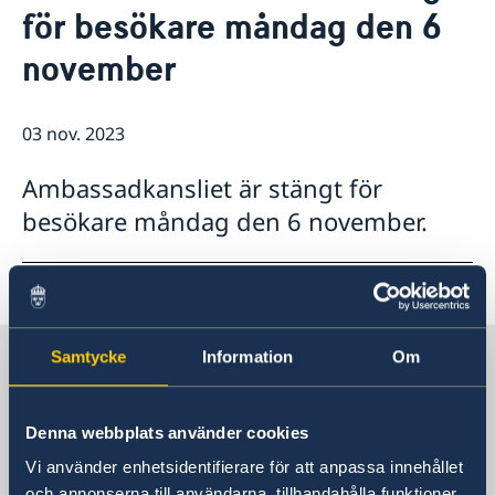
för besökare måndag den 6
Lediga tjänster
Så stöttar vi svenska företag
GDPR
november
Vi är en resurs för svenska företag
Nyheter
Team Sweden
Så kan du få stöd
03 nov. 2023
Svenska företag i Israel
Anmäl handelshinder
Ambassadkansliet är stängt för
besökare måndag den 6 november.
Sverige i Israel, Tel Aviv
Samtycke
Information
Om
Sveriges ambassad
Denna webbplats använder cookies
Vi använder enhetsidentifierare för att anpassa innehållet
Besöksadress
och annonserna till användarna, tillhandahålla funktioner