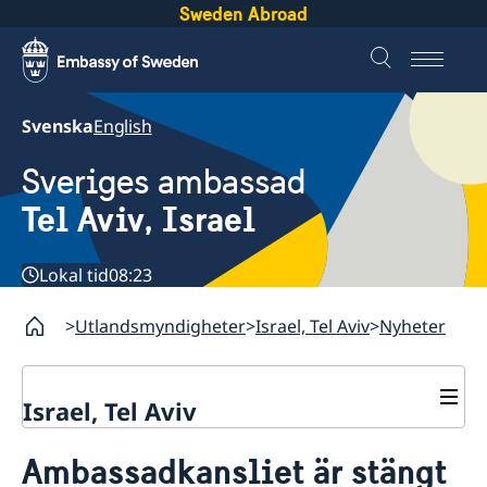
Sweden Abroad
Svenska
English
Sveriges ambassad
Tel Aviv, Israel
Lokal tid
08:23
Utlandsmyndigheter
Israel, Tel Aviv
Nyheter
Israel, Tel Aviv
Kontakt och öppettider
Ambassadkansliet är stängt
Om ambassaden