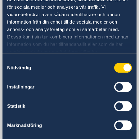
Adgar 360, 24 tr.
för sociala medier och analysera vår trafik. Vi
Hashlosha Street 2
vidarebefordrar även sådana identifierare och annan
Tel Aviv
information från din enhet till de sociala medier och
Postadress
annons- och analysföretag som vi samarbetar med.
Embassy of Sweden
Dessa kan i sin tur kombinera informationen med annan
P.O.B. 9393
information som du har tillhandahållit eller som de har
Tel Aviv 6109301
samlat in när du har använt deras tjänster.
Israel
Samtyckesval
Telefonnummer
Nödvändig
Allmänna förfrågningar
+972 3 718 00 00
Inställningar
E-postadress
Allmänna förfrågningar
ambassaden.tel-aviv@gov.se
Statistik
Pass- och medborgarskapsfrågor
passport.tel-aviv@gov.se
Marknadsföring
Visum- och migrationsfrågor
ambassaden.amman-visum@gov.se