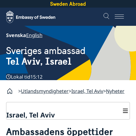
Sweden Abroad
Svenska
English
Sveriges ambassad
Tel Aviv, Israel
Lokal tid
15:12
Utlandsmyndigheter
Israel, Tel Aviv
Nyheter
Israel, Tel Aviv
Kontakt och öppettider
Ambassadens öppettider
Om ambassaden