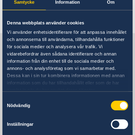
Samtycke
Information
Om
Gott Nytt År!
Senast uppdaterad 17 dec. 2020, 15.03
Denna webbplats använder cookies
Vi använder enhetsidentifierare för att anpassa innehållet
och annonserna till användarna, tillhandahålla funktioner
Sverige i Israel, Tel Aviv
för sociala medier och analysera vår trafik. Vi
vidarebefordrar även sådana identifierare och annan
Sveriges ambassad
information från din enhet till de sociala medier och
annons- och analysföretag som vi samarbetar med.
Besöksadress
Dessa kan i sin tur kombinera informationen med annan
Adgar 360, 24 tr.
information som du har tillhandahållit eller som de har
Hashlosha Street 2
samlat in när du har använt deras tjänster.
Tel Aviv
Samtyckesval
Nödvändig
Postadress
Embassy of Sweden
P.O.B. 9393
Inställningar
Tel Aviv 6109301