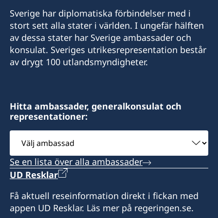
Fax
Sverige har diplomatiska förbindelser med i
Telefon 2
stort sett alla stater i världen. I ungefär hälften
+972 (0)8 6347021
av dessa stater har Sverige ambassader och
+972 4 864 31 65
Consulate of Sweden
konsulat. Sveriges utrikesrepresentation består
Mor Center 2nd floor
av drygt 100 utlandsmyndigheter.
Fax
Eilat
+972 4 866 49 02
Israel
Consulate of Sweden
Hitta ambassader, generalkonsulat och
Honorärkonsul
representationer:
2 Kikar Chayat
Mr Moshe Krispin
Haifa 31334
Välj
Israel
ambassad
Se en lista över alla ambassader
Honorärkonsul
UD Resklar
Mr. Gil Castel
Få aktuell reseinformation direkt i fickan med
appen UD Resklar. Läs mer på regeringen.se.