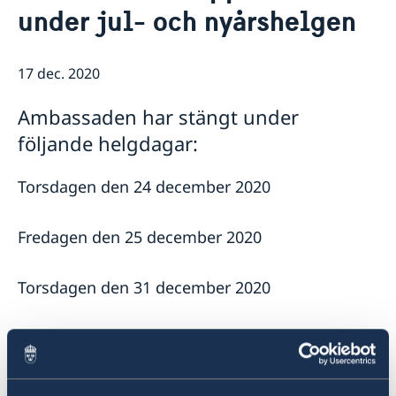
under jul- och nyårshelgen
Lediga tjänster
Så stöttar vi svenska företag
GDPR
Vi är en resurs för svenska företag
Nyheter
Team Sweden
17 dec. 2020
Så kan du få stöd
Svenska företag i Israel
Ambassaden har stängt under
Anmäl handelshinder
följande helgdagar:
Torsdagen den 24 december 2020
Fredagen den 25 december 2020
Torsdagen den 31 december 2020
Fredagen den 1 januari 2021
Ambassaden önskar alla en God Jul och ett