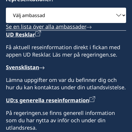
Mr Moshe Krispin
Haifa 31334
Välj
Israel
ambassad
Se en lista över alla ambassader
Honorärkonsul
UD Resklar
Mr. Gil Castel
Få aktuell reseinformation direkt i fickan med
appen UD Resklar. Läs mer på regeringen.se.
Svensklistan
Lämna uppgifter om var du befinner dig och
hur du kan kontaktas under din utlandsvistelse.
UD:s generella reseinformation
På regeringen.se finns generell information
som du har nytta av inför och under din
utlandsresa.