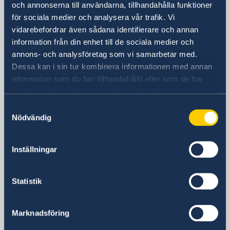
Besöksadress
och annonserna till användarna, tillhandahålla funktioner
Adgar 360, 24 tr.
för sociala medier och analysera vår trafik. Vi
Hashlosha Street 2
vidarebefordrar även sådana identifierare och annan
Tel Aviv
information från din enhet till de sociala medier och
annons- och analysföretag som vi samarbetar med.
Postadress
Dessa kan i sin tur kombinera informationen med annan
Embassy of Sweden
information som du har tillhandahållit eller som de har
P.O.B. 9393
samlat in när du har använt deras tjänster.
Tel Aviv 6109301
Israel
Samtyckesval
Nödvändig
Telefonnummer
Allmänna förfrågningar
+972 3 718 00 00
Inställningar
E-postadress
Allmänna förfrågningar
Statistik
ambassaden.tel-aviv@gov.se
Pass- och medborgarskapsfrågor
passport.tel-aviv@gov.se
Marknadsföring
Visum- och migrationsfrågor