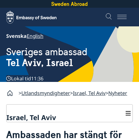
Sweden Abroad
Svenska
English
Sveriges ambassad
Tel Aviv, Israel
Lokal tid
11:36
Utlandsmyndigheter
Israel, Tel Aviv
Nyheter
Israel, Tel Aviv
Kontakt och öppettider
Ambassaden har stängt för
Om ambassaden