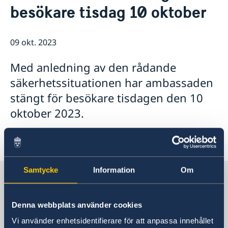
besökare tisdag 10 oktober
Lediga tjänster
Så stöttar vi svenska företag
GDPR
Vi är en resurs för svenska företag
Nyheter
Team Sweden
09 okt. 2023
Så kan du få stöd
Svenska företag i Israel
Med anledning av den rådande
Anmäl handelshinder
säkerhetssituationen har ambassaden
stängt för besökare tisdagen den 10
oktober 2023.
Samtycke
Information
Om
Sverige i Israel, Tel Aviv
Denna webbplats använder cookies
Sveriges ambassad
Vi använder enhetsidentifierare för att anpassa innehållet