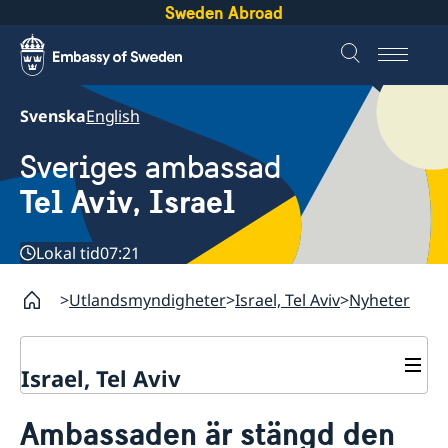
Sweden Abroad
Svenska
English
Sveriges ambassad
Tel Aviv, Israel
Lokal tid
07:21
Utlandsmyndigheter
Israel, Tel Aviv
Nyheter
Israel, Tel Aviv
Kontakt och öppettider
Ambassaden är stängd den
Om ambassaden