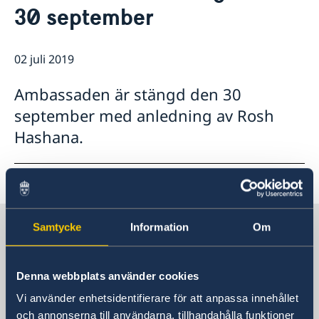
30 september
Lediga tjänster
Så stöttar vi svenska företag
GDPR
Vi är en resurs för svenska företag
Nyheter
Team Sweden
02 juli 2019
Så kan du få stöd
Svenska företag i Israel
Ambassaden är stängd den 30
Anmäl handelshinder
september med anledning av Rosh
Hashana.
Sverige i Israel, Tel Aviv
Samtycke
Information
Om
Sveriges ambassad
Denna webbplats använder cookies
Vi använder enhetsidentifierare för att anpassa innehållet
Besöksadress
och annonserna till användarna, tillhandahålla funktioner