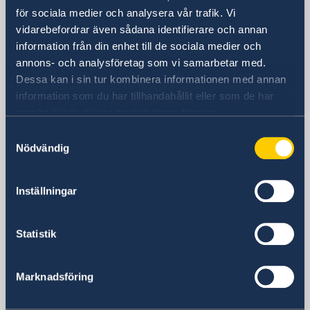
Adgar 360, 24 tr.
för sociala medier och analysera vår trafik. Vi
Hashlosha Street 2
vidarebefordrar även sådana identifierare och annan
Tel Aviv
information från din enhet till de sociala medier och
Postadress
annons- och analysföretag som vi samarbetar med.
Embassy of Sweden
Dessa kan i sin tur kombinera informationen med annan
P.O.B. 9393
information som du har tillhandahållit eller som de har
Tel Aviv 6109301
samlat in när du har använt deras tjänster.
Israel
Samtyckesval
Telefonnummer
Nödvändig
Allmänna förfrågningar
+972 3 718 00 00
Inställningar
E-postadress
Allmänna förfrågningar
ambassaden.tel-aviv@gov.se
Statistik
Pass- och medborgarskapsfrågor
passport.tel-aviv@gov.se
Marknadsföring
Visum- och migrationsfrågor
ambassaden.amman-visum@gov.se