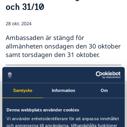
och 31/10
Lediga tjänster
Så stöttar vi svenska företag
GDPR
Vi är en resurs för svenska företag
Nyheter
Team Sweden
28 okt. 2024
Så kan du få stöd
Svenska företag i Israel
Ambassaden är stängd för
Anmäl handelshinder
allmänheten onsdagen den 30 oktober
samt torsdagen den 31 oktober.
Sverige i Israel, Tel Aviv
Samtycke
Information
Om
Sveriges ambassad
Denna webbplats använder cookies
Vi använder enhetsidentifierare för att anpassa innehållet
Besöksadress
och annonserna till användarna, tillhandahålla funktioner