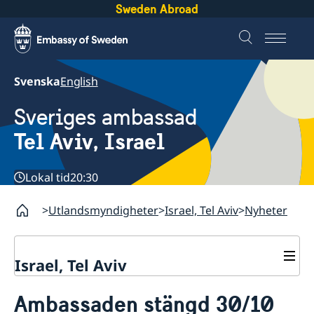
Sweden Abroad
Svenska
English
Sveriges ambassad
Tel Aviv, Israel
Lokal tid
20:30
Utlandsmyndigheter
Israel, Tel Aviv
Nyheter
Israel, Tel Aviv
Kontakt och öppettider
Ambassaden stängd 30/10
Om ambassaden