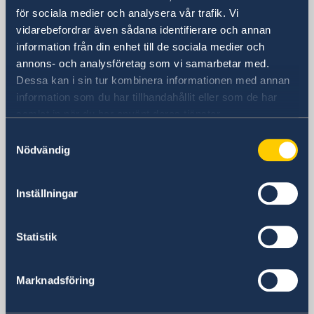
Adgar 360, 24 tr.
för sociala medier och analysera vår trafik. Vi
Hashlosha Street 2
vidarebefordrar även sådana identifierare och annan
Tel Aviv
information från din enhet till de sociala medier och
Postadress
annons- och analysföretag som vi samarbetar med.
Embassy of Sweden
Dessa kan i sin tur kombinera informationen med annan
P.O.B. 9393
information som du har tillhandahållit eller som de har
Tel Aviv 6109301
samlat in när du har använt deras tjänster.
Israel
Samtyckesval
Telefonnummer
Nödvändig
Allmänna förfrågningar
+972 3 718 00 00
Inställningar
E-postadress
Allmänna förfrågningar
ambassaden.tel-aviv@gov.se
Statistik
Pass- och medborgarskapsfrågor
passport.tel-aviv@gov.se
Marknadsföring
Visum- och migrationsfrågor
ambassaden.amman-visum@gov.se