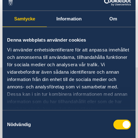
Boka tid för besök
Samtycke
Information
Om
Om du befinner dig i en konsulär nödsituation
kan du alltid nå UD-jouren i Stockholm genom
att ringa +46 8 405 50 05.
Denna webbplats använder cookies
Vi använder enhetsidentifierare för att anpassa innehållet
Senast uppdaterad 18 dec. 2025, 09.57
och annonserna till användarna, tillhandahålla funktioner
för sociala medier och analysera vår trafik. Vi
vidarebefordrar även sådana identifierare och annan
Sverige i Israel, Tel Aviv
information från din enhet till de sociala medier och
annons- och analysföretag som vi samarbetar med.
Dessa kan i sin tur kombinera informationen med annan
Sveriges ambassad
information som du har tillhandahållit eller som de har
samlat in när du har använt deras tjänster.
Besöksadress
Adgar 360, 24 tr.
Samtyckesval
Nödvändig
Hashlosha Street 2
Tel Aviv