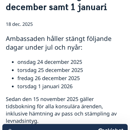
december samt 1 januari
Lediga tjänster
Så stöttar vi svenska företag
GDPR
Vi är en resurs för svenska företag
Nyheter
Team Sweden
18 dec. 2025
Så kan du få stöd
Svenska företag i Israel
Ambassaden håller stängt följande
Anmäl handelshinder
dagar under jul och nyår:
onsdag 24 december 2025
torsdag 25 december 2025
fredag 26 december 2025
torsdag 1 januari 2026
Sedan den 15 november 2025 gäller
tidsbokning för alla konsulära ärenden,
inklusive hämtning av pass och stämpling av
levnadsintyg.
Vänligen boka tid via vår hemsida: