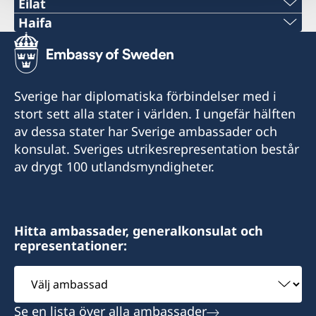
Eilat
Telefon
Haifa
Telefon 1
+972 (0)8 6348038
+972 4 864 31 62
Fax
Sverige har diplomatiska förbindelser med i
Telefon 2
stort sett alla stater i världen. I ungefär hälften
+972 (0)8 6347021
av dessa stater har Sverige ambassader och
+972 4 864 31 65
Consulate of Sweden
konsulat. Sveriges utrikesrepresentation består
Mor Center 2nd floor
av drygt 100 utlandsmyndigheter.
Fax
Eilat
+972 4 866 49 02
Israel
Consulate of Sweden
Hitta ambassader, generalkonsulat och
Honorärkonsul
representationer:
2 Kikar Chayat
Mr Moshe Krispin
Haifa 31334
Välj
Israel
ambassad
Se en lista över alla ambassader
Honorärkonsul