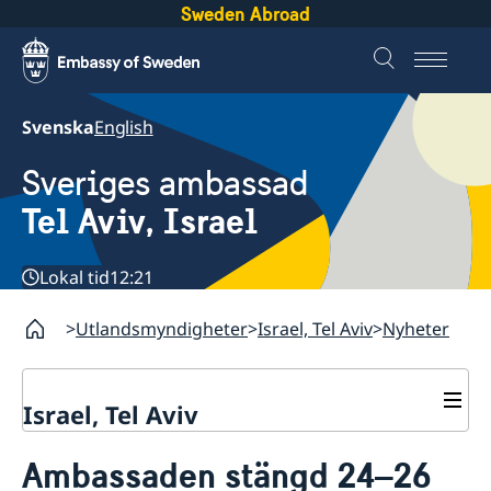
Sweden Abroad
Svenska
English
Sveriges ambassad
Tel Aviv, Israel
Lokal tid
12:21
Utlandsmyndigheter
Israel, Tel Aviv
Nyheter
Israel, Tel Aviv
Kontakt och öppettider
Ambassaden stängd 24–26
Om ambassaden